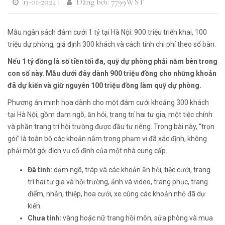
13-01-2024 |
Đăng bởi: 7799WST
Mẫu ngân sách đám cưới 1 tỷ tại Hà Nội: 900 triệu triển khai, 100
triệu dự phòng, giả định 300 khách và cách tính chi phí theo số bàn.
Nếu 1 tỷ đồng là số tiền tối đa, quỹ dự phòng phải nằm bên trong
con số này. Mẫu dưới đây dành 900 triệu đồng cho những khoản
đã dự kiến và giữ nguyên 100 triệu đồng làm quỹ dự phòng.
Phương án minh họa dành cho một đám cưới khoảng 300 khách
tại Hà Nội, gồm dạm ngõ, ăn hỏi, trang trí hai tư gia, một tiệc chính
và phần trang trí hội trường được đầu tư riêng. Trong bài này, “trọn
gói” là toàn bộ các khoản nằm trong phạm vi đã xác định, không
phải một gói dịch vụ cố định của một nhà cung cấp.
Đã tính:
dạm ngõ, tráp và các khoản ăn hỏi, tiệc cưới, trang
trí hai tư gia và hội trường, ảnh và video, trang phục, trang
điểm, nhẫn, thiệp, hoa cưới, xe cùng các khoản nhỏ đã dự
kiến.
Chưa tính:
vàng hoặc nữ trang hồi môn, sửa phòng và mua