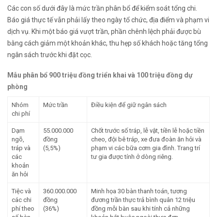
Các con số dưới đây là mức trần phân bổ để kiểm soát tổng chi.
Báo giá thực tế vẫn phải lấy theo ngày tổ chức, địa điểm và phạm vi
dịch vụ. Khi một báo giá vượt trần, phần chênh lệch phải được bù
bằng cách giảm một khoản khác, thu hẹp số khách hoặc tăng tổng
ngân sách trước khi đặt cọc.
Mẫu phân bổ 900 triệu đồng triển khai và 100 triệu đồng dự
phòng
Nhóm
Mức trần
Điều kiện để giữ ngân sách
chi phí
Dạm
55.000.000
Chốt trước số tráp, lễ vật, tiền lễ hoặc tiền
ngõ,
đồng
cheo, đội bê tráp, xe đưa đoàn ăn hỏi và
tráp và
(5,5%)
phạm vi các bữa cơm gia đình. Trang trí
các
tư gia được tính ở dòng riêng.
khoản
ăn hỏi
Tiệc và
360.000.000
Minh họa 30 bàn thanh toán, tương
các chi
đồng
đương trần thực trả bình quân 12 triệu
phí theo
(36%)
đồng mỗi bàn sau khi tính cả những