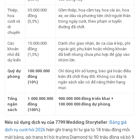
Thiệp,
35.000.000
Gồm thiệp, hoa cầm tay, hoa cài áo, hoa
hoa
đồng
xe, xe dâu và phương tiện chở người thân
cưới và
(3,5%)
trong ngày cưới, theo phạm vi tuyến
di
đường đã chốt.
chuyển
Các
15.000.000
Dành cho giao nhận, ăn ca của ê-kíp, phí
khoản
đồng
ngoài giờ, phụ kiện hoặc những khoản
nhỏ đã
(1,5%)
đã biết nhưng chưa phù hợp để gộp vào
dự kiến
nhóm lớn.
Quỹ dự
100.000.000
Chỉ dùng khi số lượng, báo giá hoặc điều
phòng
đồng
kiện đã chốt thay đổi. Không coi đây là
(10%)
ngân sách sẵn có để nâng thêm hạng
mục.
Tổng
1.000.000.000
900.000.000 đồng triển khai +
ngân
đồng
100.000.000 đồng dự phòng.
sách
(100%)
Nếu sử dụng dịch vụ của 7799 Wedding Storyteller:
Bảng giá
dịch vụ cưới hỏi 2026
hiện ghi trang trí tư gia từ 18 triệu đồng mỗi
mặt bằng, gói trang trí hội trường Diamond từ 90 triệu đồng và bộ 9