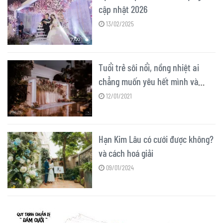
cập nhật 2026
13/02/2025
Tuổi trẻ sôi nổi, nồng nhiệt ai
chẳng muốn yêu hết mình và
dành trọn tất cả cho người mình
12/01/2021
yêu nhỉ?
Hạn Kim Lâu có cưới được không?
và cách hoá giải
09/01/2024