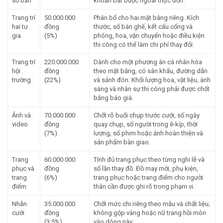
số bàn
khoản bắt buộc ngoài thực đơn.
Trang trí
50.000.000
Phân bổ cho hai mặt bằng riêng. Kích
hai tư
đồng
thước, số bàn ghế, kết cấu cổng và
gia
(5%)
phông, hoa, vận chuyển hoặc điều kiện
thi công có thể làm chi phí thay đổi.
Trang trí
220.000.000
Dành cho một phương án cá nhân hóa
hội
đồng
theo mặt bằng, có sân khấu, đường dẫn
trường
(22%)
và sảnh đón. Khối lượng hoa, vật liệu, ánh
sáng và nhân sự thi công phải được chốt
bằng báo giá.
Ảnh và
70.000.000
Chốt rõ buổi chụp trước cưới, số ngày
video
đồng
quay chụp, số người trong ê-kíp, thời
(7%)
lượng, số phim hoặc ảnh hoàn thiện và
sản phẩm bàn giao.
Trang
60.000.000
Tính đủ trang phục theo từng nghi lễ và
phục và
đồng
số lần thay đồ. Đồ may mới, phụ kiện,
trang
(6%)
trang phục hoặc trang điểm cho người
điểm
thân cần được ghi rõ trong phạm vi.
Nhẫn
35.000.000
Chốt mức chi riêng theo mẫu và chất liệu;
cưới
đồng
không gộp vàng hoặc nữ trang hồi môn
(3,5%)
vào dòng này.