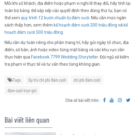
Mỗi khi số khách, địa điểm hoặc phạm vi nghi lễ thay đổi, hãy tính lại
toàn bộ bảng. Để sắp xếp các quyết định theo đúng thứ tự, bạn có
thể xem
quy trình 12 bước chuẩn bị đám cưới
. Nếu cần mức ngân
sách thấp hơn, xem thêm
kế hoạch đám cưới 200 triệu đồng
và
kế
hoạch đám cưới 500 triệu đồng
.
Nếu cần dự toán riêng cho phần trang trí, hãy gửi ngày tổ chức, địa
điểm, số bàn, ảnh hoặc video từng mặt bằng và các khu vực cần
thực hiện qua
Facebook 7799 Wedding Storyteller
. Đội ngũ sẽ kiểm
tra phạm vi thực tế và tư vấn theo từng không gian.
Tags
Dự trù chi phí đám cưới
chi phí đám cưới
đám cưới trọn gói
Chia sẻ bài viết trên:
Bài viết liên quan