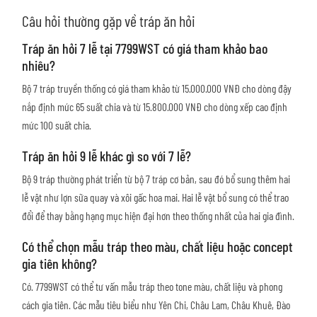
Câu hỏi thường gặp về tráp ăn hỏi
Tráp ăn hỏi 7 lễ tại 7799WST có giá tham khảo bao
nhiêu?
Bộ 7 tráp truyền thống có giá tham khảo từ 15.000.000 VNĐ cho dòng đậy
nắp định mức 65 suất chia và từ 15.800.000 VNĐ cho dòng xếp cao định
mức 100 suất chia.
Tráp ăn hỏi 9 lễ khác gì so với 7 lễ?
Bộ 9 tráp thường phát triển từ bộ 7 tráp cơ bản, sau đó bổ sung thêm hai
lễ vật như lợn sữa quay và xôi gấc hoa mai. Hai lễ vật bổ sung có thể trao
đổi để thay bằng hạng mục hiện đại hơn theo thống nhất của hai gia đình.
Có thể chọn mẫu tráp theo màu, chất liệu hoặc concept
gia tiên không?
Có. 7799WST có thể tư vấn mẫu tráp theo tone màu, chất liệu và phong
cách gia tiên. Các mẫu tiêu biểu như Yên Chi, Châu Lam, Châu Khuê, Đào