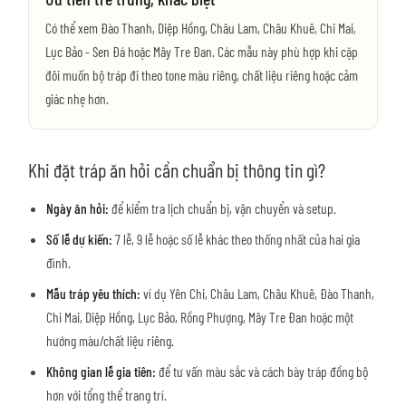
Có thể xem Đào Thanh, Diệp Hồng, Châu Lam, Châu Khuê, Chi Mai,
Lục Bảo - Sen Đá hoặc Mây Tre Đan. Các mẫu này phù hợp khi cặp
đôi muốn bộ tráp đi theo tone màu riêng, chất liệu riêng hoặc cảm
giác nhẹ hơn.
Khi đặt tráp ăn hỏi cần chuẩn bị thông tin gì?
Ngày ăn hỏi:
để kiểm tra lịch chuẩn bị, vận chuyển và setup.
Số lễ dự kiến:
7 lễ, 9 lễ hoặc số lễ khác theo thống nhất của hai gia
đình.
Mẫu tráp yêu thích:
ví dụ Yên Chi, Châu Lam, Châu Khuê, Đào Thanh,
Chi Mai, Diệp Hồng, Lục Bảo, Rồng Phượng, Mây Tre Đan hoặc một
hướng màu/chất liệu riêng.
Không gian lễ gia tiên:
để tư vấn màu sắc và cách bày tráp đồng bộ
hơn với tổng thể trang trí.