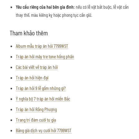
Yêu cầu riêng của hai bên gia đình:
nếu có lễ vật bắt buộc, lễ vật cần
thay thế, màu kiêng kỵ hoặc phong tục cần giữ.
Tham khảo thêm
Album mẫu tráp ăn hỏi 7799WST
Tráp ăn hỏi mây tre tone hồng phấn
Các bài viết về tráp ăn hỏi
Tráp ăn hỏi hiện đại
Tráp ăn hỏi 9 lễ gồm những gì?
Ý nghĩa bộ 7 tráp ăn hỏi miền Bắc
Tráp ăn hỏi Rồng Phượng
Trang trí đám cưới tư gia
Bảng giá dịch vụ cưới hỏi 7799WST