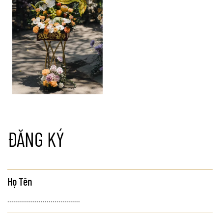
ĐĂNG KÝ
Họ Tên