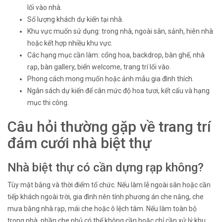
lối vào nhà.
Số lượng khách dự kiến tại nhà.
Khu vực muốn sử dụng: trong nhà, ngoài sân, sảnh, hiên nhà
hoặc kết hợp nhiều khu vực.
Các hạng mục cần làm: cổng hoa, backdrop, bàn ghế, nhà
rạp, bàn gallery, biển welcome, trang trí lối vào.
Phong cách mong muốn hoặc ảnh mẫu gia đình thích.
Ngân sách dự kiến để cân mức độ hoa tươi, kết cấu và hạng
mục thi công.
Câu hỏi thường gặp về trang trí
đám cưới nhà biệt thự
Nhà biệt thự có cần dựng rạp không?
Tùy mặt bằng và thời điểm tổ chức. Nếu làm lễ ngoài sân hoặc cần
tiếp khách ngoài trời, gia đình nên tính phương án che nắng, che
mưa bằng nhà rạp, mái che hoặc ô lệch tâm. Nếu làm toàn bộ
trong nhà, phần che phủ có thể không cần hoặc chỉ cần xử lý khu