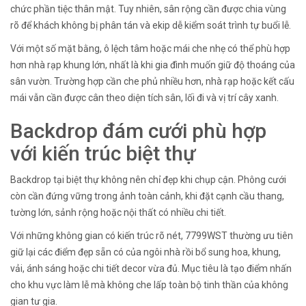
chức phần tiệc thân mật. Tuy nhiên, sân rộng cần được chia vùng
rõ để khách không bị phân tán và ekip dễ kiểm soát trình tự buổi lễ.
Với một số mặt bằng, ô lệch tâm hoặc mái che nhẹ có thể phù hợp
hơn nhà rạp khung lớn, nhất là khi gia đình muốn giữ độ thoáng của
sân vườn. Trường hợp cần che phủ nhiều hơn, nhà rạp hoặc kết cấu
mái vẫn cần được cân theo diện tích sân, lối đi và vị trí cây xanh.
Backdrop đám cưới phù hợp
với kiến trúc biệt thự
Backdrop tại biệt thự không nên chỉ đẹp khi chụp cận. Phông cưới
còn cần đứng vững trong ảnh toàn cảnh, khi đặt cạnh cầu thang,
tường lớn, sảnh rộng hoặc nội thất có nhiều chi tiết.
Với những không gian có kiến trúc rõ nét, 7799WST thường ưu tiên
giữ lại các điểm đẹp sẵn có của ngôi nhà rồi bổ sung hoa, khung,
vải, ánh sáng hoặc chi tiết decor vừa đủ. Mục tiêu là tạo điểm nhấn
cho khu vực làm lễ mà không che lấp toàn bộ tinh thần của không
gian tư gia.