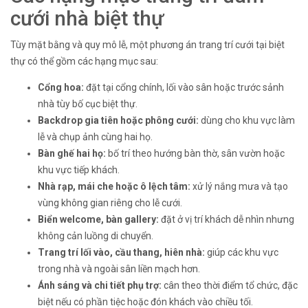
cưới nhà biệt thự
Tùy mặt bằng và quy mô lễ, một phương án trang trí cưới tại biệt
thự có thể gồm các hạng mục sau:
Cổng hoa:
đặt tại cổng chính, lối vào sân hoặc trước sảnh
nhà tùy bố cục biệt thự.
Backdrop gia tiên hoặc phông cưới:
dùng cho khu vực làm
lễ và chụp ảnh cùng hai họ.
Bàn ghế hai họ:
bố trí theo hướng bàn thờ, sân vườn hoặc
khu vực tiếp khách.
Nhà rạp, mái che hoặc ô lệch tâm:
xử lý nắng mưa và tạo
vùng không gian riêng cho lễ cưới.
Biển welcome, bàn gallery:
đặt ở vị trí khách dễ nhìn nhưng
không cản luồng di chuyển.
Trang trí lối vào, cầu thang, hiên nhà:
giúp các khu vực
trong nhà và ngoài sân liền mạch hơn.
Ánh sáng và chi tiết phụ trợ:
cân theo thời điểm tổ chức, đặc
biệt nếu có phần tiệc hoặc đón khách vào chiều tối.