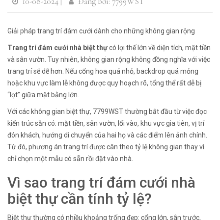
10-08-2024 |
Đăng bởi: 7799WST
Giải pháp trang trí đám cưới dành cho những không gian rộng
Trang trí đám cưới nhà biệt thự
có lợi thế lớn về diện tích, mặt tiền
và sân vườn. Tuy nhiên, không gian rộng không đồng nghĩa với việc
trang trí sẽ dễ hơn. Nếu cổng hoa quá nhỏ, backdrop quá mỏng
hoặc khu vực làm lễ không được quy hoạch rõ, tổng thể rất dễ bị
“lọt” giữa mặt bằng lớn.
Với các không gian biệt thự, 7799WST thường bắt đầu từ việc đọc
kiến trúc sẵn có: mặt tiền, sân vườn, lối vào, khu vực gia tiên, vị trí
đón khách, hướng di chuyển của hai họ và các điểm lên ảnh chính.
Từ đó, phương án trang trí được cân theo tỷ lệ không gian thay vì
chỉ chọn một mẫu có sẵn rồi đặt vào nhà.
Vì sao trang trí đám cưới nhà
biệt thự cần tính tỷ lệ?
Biệt thự thường có nhiều khoảng trống đẹp: cổng lớn, sân trước,