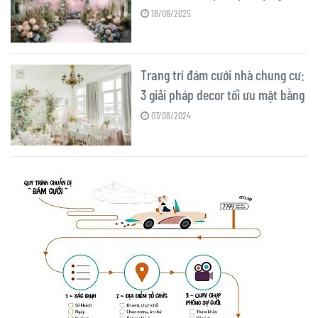
và ngân sách
18/08/2025
Trang trí đám cưới nhà chung cư:
3 giải pháp decor tối ưu mặt bằng
07/08/2024