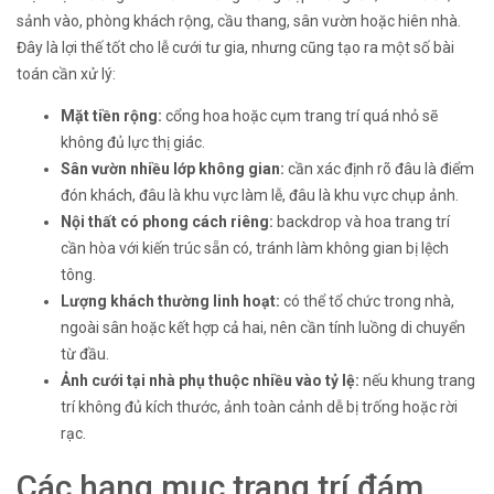
sảnh vào, phòng khách rộng, cầu thang, sân vườn hoặc hiên nhà.
Đây là lợi thế tốt cho lễ cưới tư gia, nhưng cũng tạo ra một số bài
toán cần xử lý:
Mặt tiền rộng:
cổng hoa hoặc cụm trang trí quá nhỏ sẽ
không đủ lực thị giác.
Sân vườn nhiều lớp không gian:
cần xác định rõ đâu là điểm
đón khách, đâu là khu vực làm lễ, đâu là khu vực chụp ảnh.
Nội thất có phong cách riêng:
backdrop và hoa trang trí
cần hòa với kiến trúc sẵn có, tránh làm không gian bị lệch
tông.
Lượng khách thường linh hoạt:
có thể tổ chức trong nhà,
ngoài sân hoặc kết hợp cả hai, nên cần tính luồng di chuyển
từ đầu.
Ảnh cưới tại nhà phụ thuộc nhiều vào tỷ lệ:
nếu khung trang
trí không đủ kích thước, ảnh toàn cảnh dễ bị trống hoặc rời
rạc.
Các hạng mục trang trí đám