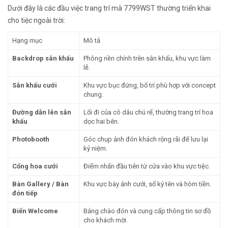
Dưới đây là các đầu việc trang trí mà 7799WST thường triển khai
cho tiệc ngoài trời:
Hạng mục
Mô tả
Backdrop sân khấu
Phông nền chính trên sân khấu, khu vực làm
lễ.
Sân khấu cưới
Khu vực bục đứng, bố trí phù hợp với concept
chung.
Đường dẫn lên sân
Lối đi của cô dâu chú rể, thường trang trí hoa
khấu
dọc hai bên.
Photobooth
Góc chụp ảnh đón khách rộng rãi để lưu lại
kỷ niệm.
Cổng hoa cưới
Điểm nhấn đầu tiên từ cửa vào khu vực tiệc.
Bàn Gallery / Bàn
Khu vực bày ảnh cưới, sổ ký tên và hòm tiền.
đón tiếp
Biển Welcome
Bảng chào đón và cung cấp thông tin sơ đồ
cho khách mời.