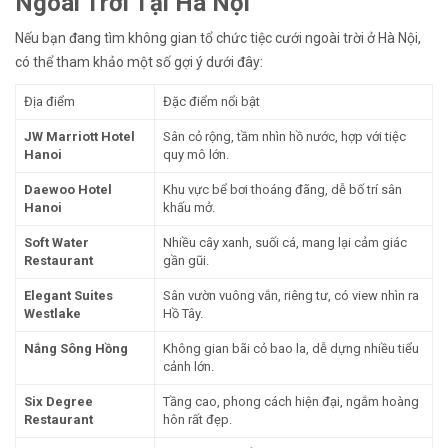
Ngoài Trời Tại Hà Nội
Nếu bạn đang tìm không gian tổ chức tiệc cưới ngoài trời ở Hà Nội,
có thể tham khảo một số gợi ý dưới đây:
Địa điểm
Đặc điểm nổi bật
JW Marriott Hotel
Sân cỏ rộng, tầm nhìn hồ nước, hợp với tiệc
Hanoi
quy mô lớn.
Daewoo Hotel
Khu vực bể bơi thoáng đãng, dễ bố trí sân
Hanoi
khấu mở.
Soft Water
Nhiều cây xanh, suối cá, mang lại cảm giác
Restaurant
gần gũi.
Elegant Suites
Sân vườn vuông vắn, riêng tư, có view nhìn ra
Westlake
Hồ Tây.
Nắng Sông Hồng
Không gian bãi cỏ bao la, dễ dựng nhiều tiểu
cảnh lớn.
Six Degree
Tầng cao, phong cách hiện đại, ngắm hoàng
Restaurant
hôn rất đẹp.