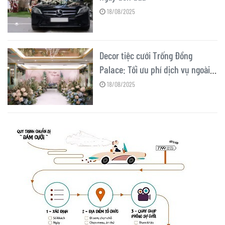
18/08/2025
Decor tiệc cưới Trống Đồng
Palace: Tối ưu phí dịch vụ ngoài
và ngân sách
18/08/2025