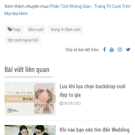
Xem thêm chuyên mục
Phân Tích Không Gian - Trang Trí Cưới Trên
Mọi Địa Hình
Tags
đám cưới
trang trí đám cưới
tiệc cưới ngoài trời
Chia sẻ bài viết trên:
Bài viết liên quan
Lưu khi lựa chọn backdrop cưới
đẹp tư gia
01/09/2022
Khi nào bạn nên tìm đến Wedding