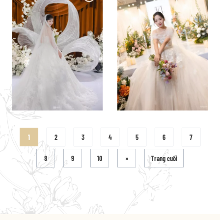
1
2
3
4
5
6
7
8
9
10
»
Trang cuối