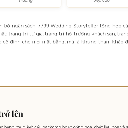
trường
xếp cao
n bổ ngân sách, 7799 Wedding Storyteller tổng hợp 
rang trí tư gia, trang trí hội trường khách sạn, trang tr
iá cố định cho mọi mặt bằng, mà là khung tham khảo để
rở lên
ước hạng mục, kết cấu backdrop hoặc cổng hoa, chất liệu hoa và 