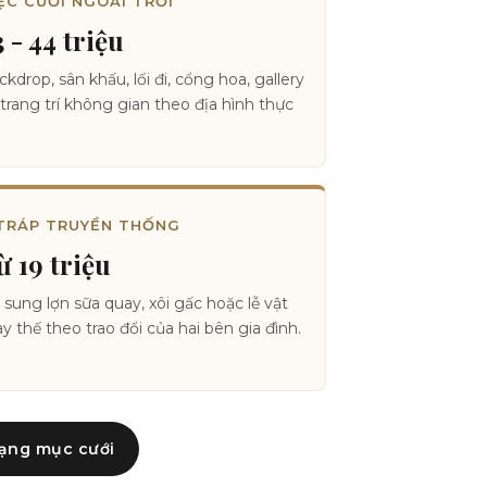
ỆC CƯỚI NGOÀI TRỜI
3 - 44 triệu
ckdrop, sân khấu, lối đi, cổng hoa, gallery
 trang trí không gian theo địa hình thực
TRÁP TRUYỀN THỐNG
ừ 19 triệu
 sung lợn sữa quay, xôi gấc hoặc lễ vật
ay thế theo trao đổi của hai bên gia đình.
hạng mục cưới