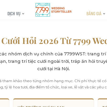
DỊCH VỤ
BẢNG GIÁ
 Cưới Hỏi 2026 Từ 7799 Wed
c nhóm dịch vụ chính của 7799WST: trang trí cướ
n, trang trí tiệc cưới ngoài trời, tráp ăn hỏi tr
cưới tại Hà Nội.
giá tham khảo theo từng nhóm hạng mục. Chi phí thực tế có 
 tỷ lệ hoa tươi, địa điểm tổ chức, loại xe, lễ vật và các yêu 