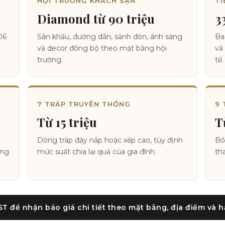
HỘI TRƯỜNG KHÁCH SẠN
TI
Diamond từ 90 triệu
3
06
Sân khấu, đường dẫn, sảnh đón, ánh sáng
Ba
và decor đồng bộ theo mặt bằng hội
và
trường.
tế.
7 TRÁP TRUYỀN THỐNG
9 
Từ 15 triệu
T
Dòng tráp đậy nắp hoặc xếp cao, tùy định
Bổ
ờng
mức suất chia lại quả của gia đình.
th
 để nhận báo giá chi tiết theo mặt bằng, địa điểm và 