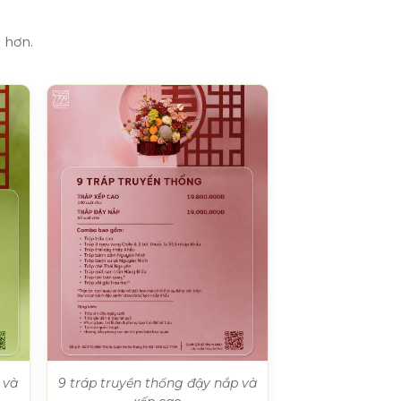
 hơn.
 và
9 tráp truyền thống đậy nắp và