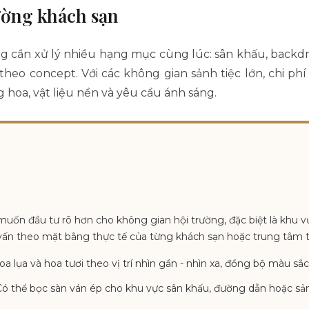
rường khách sạn
g cần xử lý nhiều hạng mục cùng lúc: sân khấu, backdr
ộ theo concept. Với các không gian sảnh tiệc lớn, chi p
 hoa, vật liệu nền và yêu cầu ánh sáng.
muốn đầu tư rõ hơn cho không gian hội trường, đặc biệt là khu 
vấn theo mặt bằng thực tế của từng khách sạn hoặc trung tâm ti
a lụa và hoa tươi theo vị trí nhìn gần - nhìn xa, đồng bộ màu sắ
ó thể bọc sàn ván ép cho khu vực sân khấu, đường dẫn hoặc sả