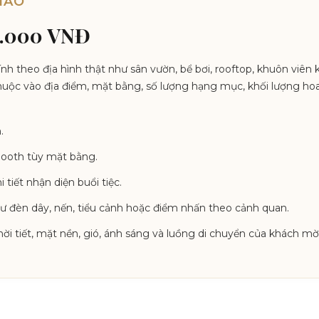
HẢO
0.000 VNĐ
 tính theo địa hình thật như sân vườn, bể bơi, rooftop, khuôn viê
huộc vào địa điểm, mặt bằng, số lượng hạng mục, khối lượng ho
.
obooth tùy mặt bằng.
 tiết nhận diện buổi tiệc.
ư đèn dây, nến, tiểu cảnh hoặc điểm nhấn theo cảnh quan.
i tiết, mặt nền, gió, ánh sáng và luồng di chuyển của khách mời