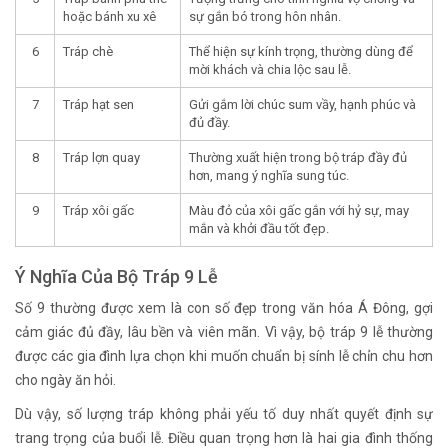
hoặc bánh xu xê
sự gắn bó trong hôn nhân.
6
Tráp chè
Thể hiện sự kính trọng, thường dùng để
mời khách và chia lộc sau lễ.
7
Tráp hạt sen
Gửi gắm lời chúc sum vầy, hạnh phúc và
đủ đầy.
8
Tráp lợn quay
Thường xuất hiện trong bộ tráp đầy đủ
hơn, mang ý nghĩa sung túc.
9
Tráp xôi gấc
Màu đỏ của xôi gấc gắn với hỷ sự, may
mắn và khởi đầu tốt đẹp.
Ý Nghĩa Của Bộ Tráp 9 Lễ
Số 9 thường được xem là con số đẹp trong văn hóa Á Đông, gợi
cảm giác đủ đầy, lâu bền và viên mãn. Vì vậy, bộ tráp 9 lễ thường
được các gia đình lựa chọn khi muốn chuẩn bị sính lễ chỉn chu hơn
cho ngày ăn hỏi.
Dù vậy, số lượng tráp không phải yếu tố duy nhất quyết định sự
trang trọng của buổi lễ. Điều quan trọng hơn là hai gia đình thống