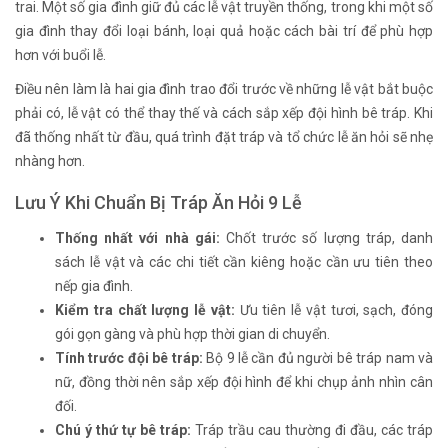
trai. Một số gia đình giữ đủ các lễ vật truyền thống, trong khi một số
gia đình thay đổi loại bánh, loại quả hoặc cách bài trí để phù hợp
hơn với buổi lễ.
Điều nên làm là hai gia đình trao đổi trước về những lễ vật bắt buộc
phải có, lễ vật có thể thay thế và cách sắp xếp đội hình bê tráp. Khi
đã thống nhất từ đầu, quá trình đặt tráp và tổ chức lễ ăn hỏi sẽ nhẹ
nhàng hơn.
Lưu Ý Khi Chuẩn Bị Tráp Ăn Hỏi 9 Lễ
Thống nhất với nhà gái:
Chốt trước số lượng tráp, danh
sách lễ vật và các chi tiết cần kiêng hoặc cần ưu tiên theo
nếp gia đình.
Kiểm tra chất lượng lễ vật:
Ưu tiên lễ vật tươi, sạch, đóng
gói gọn gàng và phù hợp thời gian di chuyển.
Tính trước đội bê tráp:
Bộ 9 lễ cần đủ người bê tráp nam và
nữ, đồng thời nên sắp xếp đội hình để khi chụp ảnh nhìn cân
đối.
Chú ý thứ tự bê tráp:
Tráp trầu cau thường đi đầu, các tráp