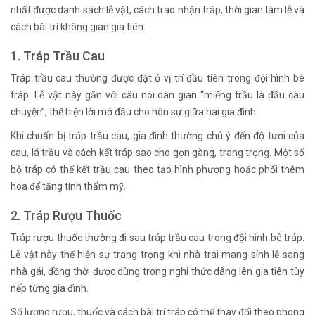
nhất được danh sách lễ vật, cách trao nhận tráp, thời gian làm lễ và
cách bài trí không gian gia tiên.
1. Tráp Trầu Cau
Tráp trầu cau thường được đặt ở vị trí đầu tiên trong đội hình bê
tráp. Lễ vật này gắn với câu nói dân gian “miếng trầu là đầu câu
chuyện”, thể hiện lời mở đầu cho hôn sự giữa hai gia đình.
Khi chuẩn bị tráp trầu cau, gia đình thường chú ý đến độ tươi của
cau, lá trầu và cách kết tráp sao cho gọn gàng, trang trọng. Một số
bộ tráp có thể kết trầu cau theo tạo hình phượng hoặc phối thêm
hoa để tăng tính thẩm mỹ.
2. Tráp Rượu Thuốc
Tráp rượu thuốc thường đi sau tráp trầu cau trong đội hình bê tráp.
Lễ vật này thể hiện sự trang trọng khi nhà trai mang sính lễ sang
nhà gái, đồng thời được dùng trong nghi thức dâng lên gia tiên tùy
nếp từng gia đình.
Số lượng rượu, thuốc và cách bài trí tráp có thể thay đổi theo phong