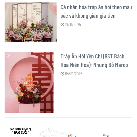
Cá nhân hóa tráp ăn hỏi theo màu
sắc và không gian gia tiên
19/11/2025
Tráp Ăn Hỏi Yên Chi (BST Bách
Họa Niên Hoa): Nhung Đỏ Maroon
Sang Trọng
04/01/2025