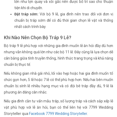
lớn như lợn quay và xôi gấc nên được bố trí sao cho thuận
tiện khi di chuyển.
Đặt tráp sớm:
Với bộ 9 lễ, gia đình nên trao đổi với đơn vị
chuẩn bị tráp sớm để có đủ thời gian chọn lễ vật và thống
nhất cách trình bày.
Khi Nào Nên Chọn Bộ Tráp 9 Lễ?
Bộ tráp 9 lễ phù hợp với những gia đình muốn lễ ăn hỏi đầy đủ hơn
nhưng vẫn không quá lớn như các bộ 11 lễ. Đây cũng là lựa chọn dễ
cân bằng giữa tính truyền thống, hình thức trang trọng và khả năng
chuẩn bị thực tế.
Nếu không gian nhà gái nhỏ, lối vào hẹp hoặc hai gia đình muốn tổ
chức gọn hơn, 5 lễ hoặc 7 lễ có thể phù hợp hơn. Nếu hai bên muốn
chuẩn bị sính lễ nhiều hạng mục và có đội bê tráp đầy đủ, 9 lễ là
phương án đáng cân nhắc.
Nếu gia đình cần tư vấn mẫu tráp, số lượng tráp và cách sắp xếp lễ
vật phù hợp với lễ ăn hỏi, bạn có thể liên hệ với 7799 Wedding
Storyteller qua
Facebook 7799 Wedding Storyteller
.