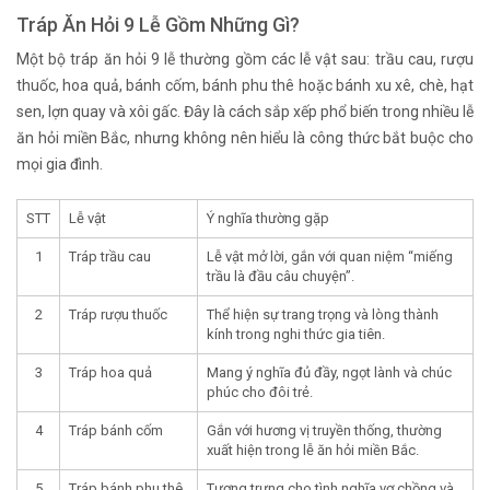
Tráp Ăn Hỏi 9 Lễ Gồm Những Gì?
Một bộ tráp ăn hỏi 9 lễ thường gồm các lễ vật sau: trầu cau, rượu
thuốc, hoa quả, bánh cốm, bánh phu thê hoặc bánh xu xê, chè, hạt
sen, lợn quay và xôi gấc. Đây là cách sắp xếp phổ biến trong nhiều lễ
ăn hỏi miền Bắc, nhưng không nên hiểu là công thức bắt buộc cho
mọi gia đình.
STT
Lễ vật
Ý nghĩa thường gặp
1
Tráp trầu cau
Lễ vật mở lời, gắn với quan niệm “miếng
trầu là đầu câu chuyện”.
2
Tráp rượu thuốc
Thể hiện sự trang trọng và lòng thành
kính trong nghi thức gia tiên.
3
Tráp hoa quả
Mang ý nghĩa đủ đầy, ngọt lành và chúc
phúc cho đôi trẻ.
4
Tráp bánh cốm
Gắn với hương vị truyền thống, thường
xuất hiện trong lễ ăn hỏi miền Bắc.
5
Tráp bánh phu thê
Tượng trưng cho tình nghĩa vợ chồng và