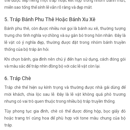
thể được xếp riêng một tráp hoặc kết hợp trong nhóm bánh mứt,
miễn sao tổng thể sính lễ vẫn rõ ràng và đẹp mắt.
5. Tráp Bánh Phu Thê Hoặc Bánh Xu Xê
Bánh phu thê, còn được nhiều nơi gọi là bánh xu xê, thường tượng
trưng cho tình nghĩa vợ chồng và sự gắn bó trong hôn nhân. Đây là
lễ vật có ý nghĩa đẹp, thường được đặt trong nhóm bánh truyền
thống của bộ tráp ăn hỏi.
Khi chọn bánh, gia đình nên chú ý đến hạn sử dụng, cách đóng gói
và màu sắc để tráp nhìn đồng bộ với các lễ vật còn lại.
6. Tráp Chè
Tráp chè thể hiện sự kính trọng và thường được nhà gái dùng để
mời khách, chia lộc sau lễ. Đây là lễ vật không quá phô trương
nhưng có vai trò quen thuộc trong nhiều bộ tráp truyền thống.
Tùy phong tục gia đình, chè có thể được đóng hộp, bọc giấy đỏ
hoặc trang trí cùng hoa để phù hợp với tone màu chung của bộ
tráp.