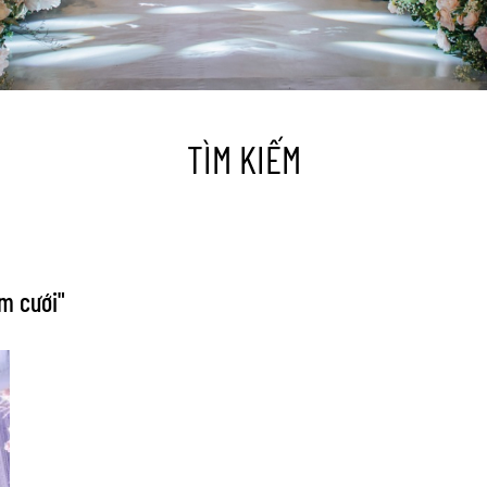
TÌM KIẾM
ám cưới
"