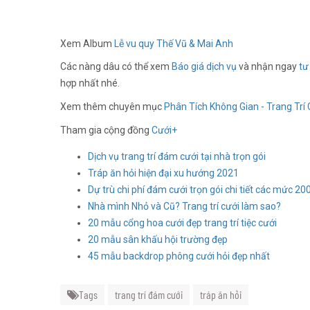
Xem Album
Lễ vu quy Thế Vũ & Mai Anh
Các nàng dâu có thể xem
Báo giá dịch vụ
và nhận ngay
tư 
hợp nhất nhé.
Xem thêm chuyên mục
Phân Tích Không Gian - Trang Trí 
Tham gia cộng đồng
Cưới+
Dịch vụ trang trí đám cưới tại nhà trọn gói
Tráp ăn hỏi hiện đại xu hướng 2021
Dự trù chi phí đám cưới trọn gói chi tiết các mức 200
Nhà mình Nhỏ và Cũ? Trang trí cưới làm sao?
20 mẫu cổng hoa cưới đẹp trang trí tiệc cưới
20 mẫu sân khấu hội trường đẹp
45 mẫu backdrop phông cưới hỏi đẹp nhất
Tags
trang trí đám cưới
tráp ăn hỏi