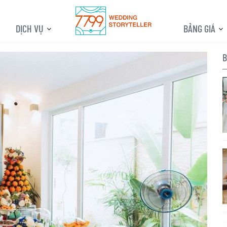
DỊCH VỤ
BẢNG GIÁ
B