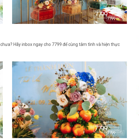
chưa? Hãy inbox ngay cho 7799 để cùng tâm tình và hiện thực