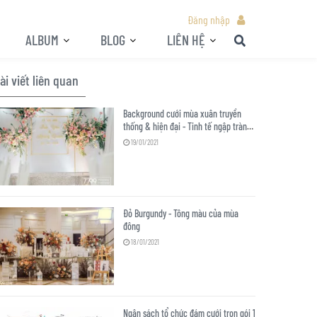
Đăng nhập
ALBUM
BLOG
LIÊN HỆ
ài viết liên quan
Background cưới mùa xuân truyền
thống & hiện đại - Tinh tế ngập tràn
yêu thương
19/01/2021
Đỏ Burgundy - Tông màu của mùa
đông
18/01/2021
Ngân sách tổ chức đám cưới trọn gói 1