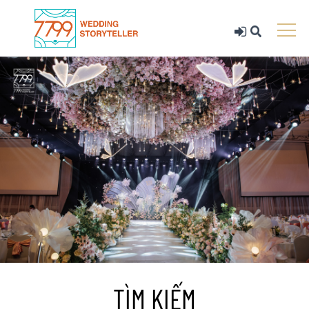
TÌM KIẾM