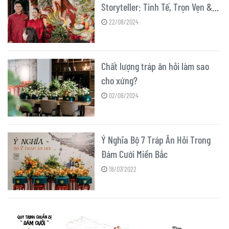
Storyteller: Tinh Tế, Trọn Vẹn &
Tối Ưu Chi Phí
22/08/2024
Chất lượng tráp ăn hỏi làm sao
cho xứng?
02/08/2024
Ý Nghĩa Bộ 7 Tráp Ăn Hỏi Trong
Đám Cưới Miền Bắc
18/07/2022