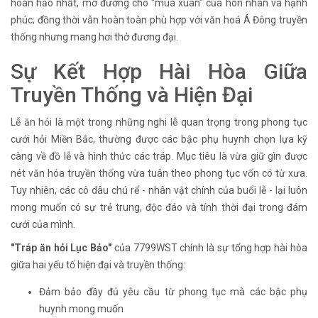
hoàn hảo nhất, mở đường cho "mùa xuân" của hôn nhân và hạnh
phúc; đồng thời vẫn hoàn toàn phù hợp với văn hoá Á Đông truyền
thống nhưng mang hơi thở đương đại.
Sự Kết Hợp Hài Hòa Giữa
Truyền Thống và Hiện Đại
Lễ ăn hỏi là một trong những nghi lễ quan trọng trong phong tục
cưới hỏi Miền Bắc, thường được các bậc phụ huynh chọn lựa kỹ
càng về đồ lễ và hình thức các tráp. Mục tiêu là vừa giữ gìn được
nét văn hóa truyền thống vừa tuân theo phong tục vốn có từ xưa.
Tuy nhiên, các cô dâu chú rể - nhân vật chính của buổi lễ - lại luôn
mong muốn có sự trẻ trung, độc đáo và tính thời đại trong đám
cưới của mình.
"Tráp ăn hỏi Lục Bảo"
của 7799WST chính là sự tổng hợp hài hòa
giữa hai yếu tố hiện đại và truyền thống:
Đảm bảo đầy đủ yêu cầu từ phong tục mà các bậc phụ
huynh mong muốn