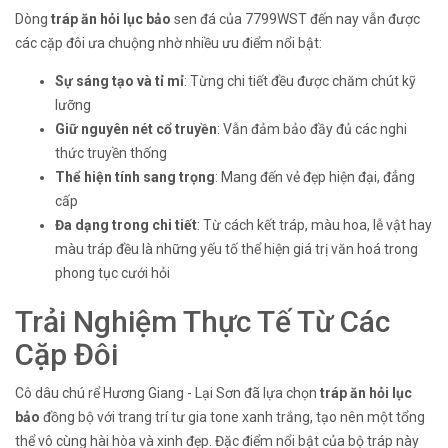
Dòng
tráp ăn hỏi lục bảo
sen đá của 7799WST đến nay vẫn được
các cặp đôi ưa chuộng nhờ nhiều ưu điểm nổi bật:
Sự sáng tạo và tỉ mỉ
: Từng chi tiết đều được chăm chút kỹ
lưỡng
Giữ nguyên nét cổ truyền
: Vẫn đảm bảo đầy đủ các nghi
thức truyền thống
Thể hiện tính sang trọng
: Mang đến vẻ đẹp hiện đại, đẳng
cấp
Đa dạng trong chi tiết
: Từ cách kết tráp, màu hoa, lễ vật hay
màu tráp đều là những yếu tố thể hiện giá trị văn hoá trong
phong tục cưới hỏi
Trải Nghiệm Thực Tế Từ Các
Cặp Đôi
Cô dâu chú rể Hương Giang - Lại Sơn đã lựa chọn
tráp ăn hỏi lục
bảo
đồng bộ với trang trí tư gia tone xanh trắng, tạo nên một tổng
thể vô cùng hài hòa và xinh đẹp. Đặc điểm nổi bật của bộ tráp này