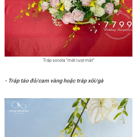
Tráp socola "mát rượi mắt"
- Tráp táo đỏ/cam vàng hoặc tráp xôi/gà