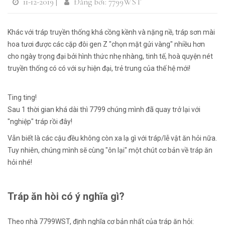
11-12-2019 |
Đăng bởi: 7799WST
Khác với tráp truyền thống khá cồng kềnh và nặng nề, tráp sơn mài
hoa tươi được các cặp đôi gen Z "chọn mặt gửi vàng" nhiều hơn
cho ngày trọng đại bởi hình thức nhẹ nhàng, tinh tế, hoà quyện nét
truyền thống có có với sự hiện đại, trẻ trung của thế hệ mới!
Ting ting!
Sau 1 thời gian khá dài thì 7799 chúng mình đã quay trở lại với
"nghiệp" tráp rồi đây!
Vẫn biết là các cậu đều không còn xa lạ gì với tráp/lễ vật ăn hỏi nữa.
Tuy nhiên, chúng mình sẽ cùng "ôn lại" một chút cơ bản về tráp ăn
hỏi nhé!
Tráp ăn hòi có ý nghĩa gì?
Theo nhà 7799WST, định nghĩa cơ bản nhất của tráp ăn hỏi: