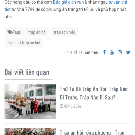
Các nàng dâu có thể xem
Báo giá dịch vụ
và nhận ngay
tư vấn chi
tiết
từ Nhà 7799 để có phương án trang trí tối ưu và phù hợp nhất
nhé.
Tags
tráp ăn hỏi
tráp sơn mài
trang trí tráp ăn hỏi
Chia sẻ bài viết trên:
Bài viết liên quan
Thứ Tự Bê Tráp Ăn Hỏi: Tráp Nào
Đi Trước, Tráp Nào Đi Sau?
05/10/2024
Tráp ăn hỏi rồng phượng - Trọn