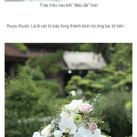
Tráp trầu cau kết "điệu đà" hơn
- Rượu thuốc: Là lễ vật tỏ bày lòng thành kính tới ông bà, tổ tiên