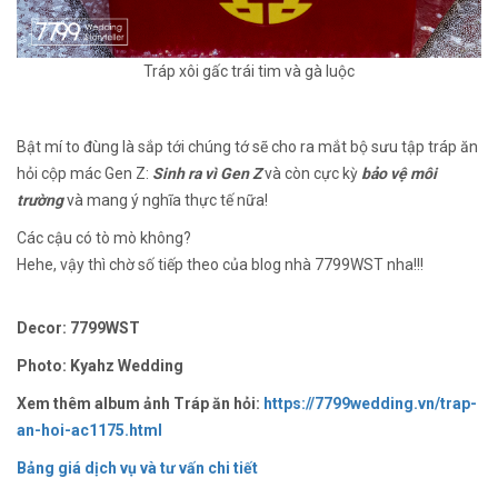
Tráp xôi gấc trái tim và gà luộc
Bật mí to đùng là sắp tới chúng tớ sẽ cho ra mắt bộ sưu tập tráp ăn
hỏi cộp mác Gen Z:
Sinh ra vì Gen Z
và còn cực kỳ
bảo vệ môi
trường
và mang ý nghĩa thực tế nữa!
Các cậu có tò mò không?
Hehe, vậy thì chờ số tiếp theo của blog nhà 7799WST nha!!!
Decor: 7799WST
Photo: Kyahz Wedding
Xem thêm album ảnh Tráp ăn hỏi:
https://7799wedding.vn/trap-
an-hoi-ac1175.html
Bảng giá dịch vụ và tư vấn chi tiết