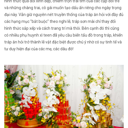
hình thức quá đỗi xinh đẹp, chiếm trọn trái tim của các cặp đôi trẻ
và những chàng trai, cô gái muốn tạo dấu ấn riêng cho ngày trọng
đại này. Vẫn giữ nguyên nét truyền thống của tráp ăn hỏi với đầy đủ
các hạng mục "bắt buộc" theo nghi lễ; tráp sơn mài chỉ thay đổi
hình thức sắp xếp và cách trang trí mà thôi. Bên cạnh đó thì cũng
có nhiều phụ huynh xì teen đã yêu cầu biến tấu đồ trong tráp, khiến
tráp ăn hỏi trở thành lễ vật đặc biệt được chú ý nhờ có sự tinh tế và
tư duy hiện đại của các mẹ, các dâu đó!