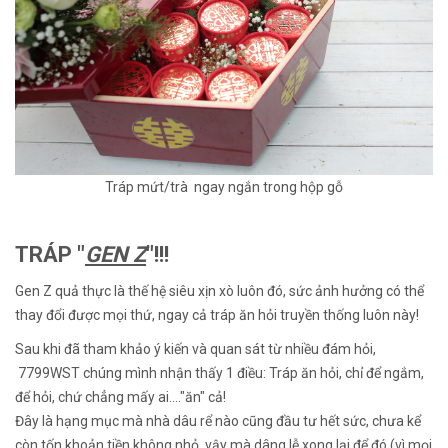
Tráp mứt/trà ngay ngắn trong hộp gỗ
TRÁP "
GEN Z
"!!!
Gen Z quả thực là thế hệ siêu xịn xò luôn đó, sức ảnh hưởng có thể
thay đổi được mọi thứ, ngay cả tráp ăn hỏi truyền thống luôn này!
Sau khi đã tham khảo ý kiến và quan sát từ nhiều đám hỏi,
7799WST chúng mình nhận thấy 1 điều: Tráp ăn hỏi, chỉ để ngắm,
để hỏi, chứ chẳng mấy ai...."ăn" cả!
Đây là hạng mục mà nhà dâu rể nào cũng đầu tư hết sức, chưa kể
còn tốn khoản tiền không nhỏ, vậy mà dâng lễ xong lại để đó (vì mọi