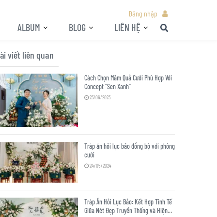
Đăng nhập
ALBUM
BLOG
LIÊN HỆ
ài viết liên quan
Cách Chọn Mâm Quả Cưới Phù Hợp Với
Concept “Sen Xanh”
23/06/2023
Tráp ăn hỏi lục bảo đồng bộ với phông
cưới
24/05/2024
Tráp Ăn Hỏi Lục Bảo: Kết Hợp Tinh Tế
Giữa Nét Đẹp Truyền Thống và Hiện