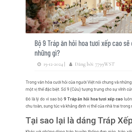
Bộ 9 Tráp ăn hỏi hoa tươi xếp cao sẽ
những gì?
19-12-2024 |
Đăng bởi: 7799WST
Trong văn hóa cưới hỏi của người Việt nói chung và những g
một vị thế đặc biệt. Số 9 (Cửu) tượng trưng cho sự vĩnh cử
Đó là lý do vì sao bộ
9 Tráp ăn hỏi hoa tươi xếp cao
luôn
chu toàn, sung túc và khẳng định vị thế của nhà trai trong 
Tại sao lại là dáng Tráp Xế
Khác với những dòng tráp truyền thống đơn giản, tráp xếp