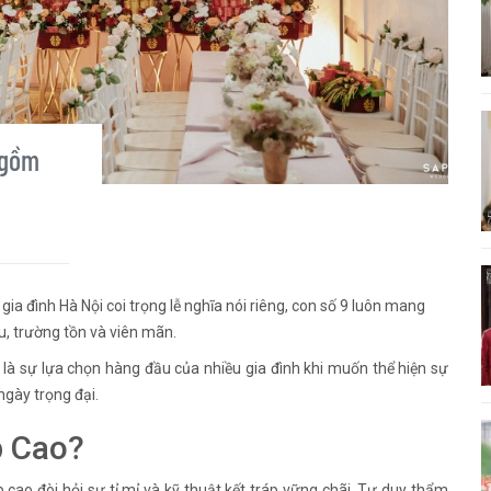
 gồm
ia đình Hà Nội coi trọng lễ nghĩa nói riêng, con số 9 luôn mang
u, trường tồn và viên mãn.
 là sự lựa chọn hàng đầu của nhiều gia đình khi muốn thể hiện sự
ngày trọng đại.
p Cao?
 cao đòi hỏi sự tỉ mỉ và kỹ thuật kết tráp vững chãi. Tư duy thẩm