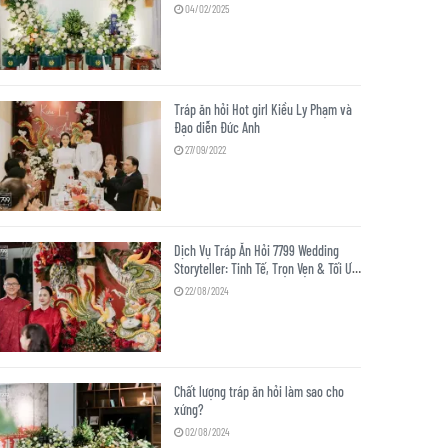
Đại
04/02/2025
Tráp ăn hỏi Hot girl Kiều Ly Phạm và
Đạo diễn Đức Anh
27/09/2022
Dịch Vụ Tráp Ăn Hỏi 7799 Wedding
Storyteller: Tinh Tế, Trọn Vẹn & Tối Ưu
Chi Phí
22/08/2024
Chất lượng tráp ăn hỏi làm sao cho
xứng?
02/08/2024