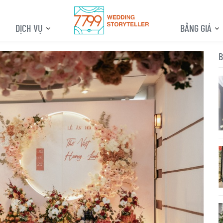
DỊCH VỤ
BẢNG GIÁ
B