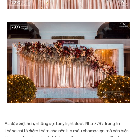
Và đặc biệt hơn, những sợi fairy light được Nhà 7799 trang trí
không chỉ tô điểm thêm cho nền lụa màu champaign mà còn biến