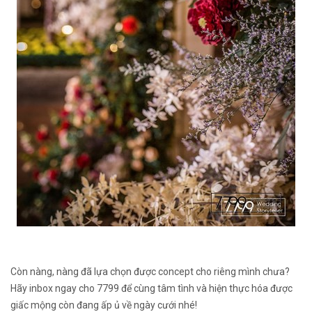
Còn nàng, nàng đã lựa chọn được concept cho riêng mình chưa?
Hãy inbox ngay cho 7799 để cùng tâm tình và hiện thực hóa được
giấc mộng còn đang ấp ủ về ngày cưới nhé!