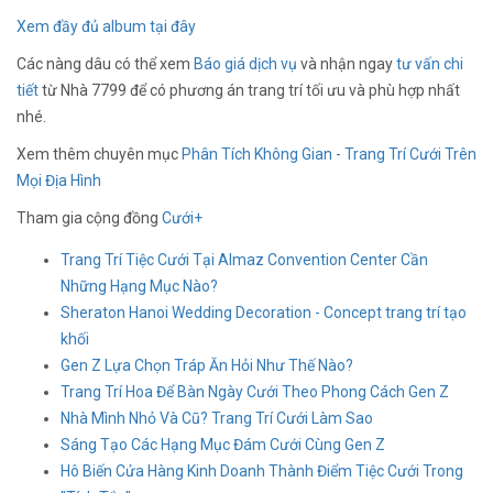
Xem đầy đủ album tại đây
Các nàng dâu có thể xem
Báo giá dịch vụ
và nhận ngay
tư vấn chi
tiết
từ Nhà 7799 để có phương án trang trí tối ưu và phù hợp nhất
nhé.
Xem thêm chuyên mục
Phân Tích Không Gian - Trang Trí Cưới Trên
Mọi Địa Hình
Tham gia cộng đồng
Cưới+
Trang Trí Tiệc Cưới Tại Almaz Convention Center Cần
Những Hạng Mục Nào?
Sheraton Hanoi Wedding Decoration - Concept trang trí tạo
khối
Gen Z Lựa Chọn Tráp Ăn Hỏi Như Thế Nào?
Trang Trí Hoa Để Bàn Ngày Cưới Theo Phong Cách Gen Z
Nhà Mình Nhỏ Và Cũ? Trang Trí Cưới Làm Sao
Sáng Tạo Các Hạng Mục Đám Cưới Cùng Gen Z
Hô Biến Cửa Hàng Kinh Doanh Thành Điểm Tiệc Cưới Trong