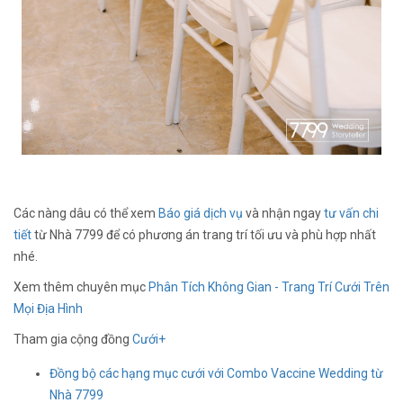
Các nàng dâu có thể xem
Báo giá dịch vụ
và nhận ngay
tư vấn chi
tiết
từ Nhà 7799 để có phương án trang trí tối ưu và phù hợp nhất
nhé.
Xem thêm chuyên mục
Phân Tích Không Gian - Trang Trí Cưới Trên
Mọi Địa Hình
Tham gia cộng đồng
Cưới+
Đồng bộ các hạng mục cưới với Combo Vaccine Wedding từ
Nhà 7799