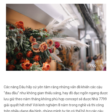
Các nàng Dâu hãy cứ yên tâm rằng những vấn đề khiến các cậu
“đau đầu” như không gian thiếu sáng, hay đồ đạc ngổn ngang được
lưu giữ theo năm tháng không phù hợp concept sẽ được Nhà 7799
giải quyết hết nhé! Với kinh nghiệm 8 năm trong nghề và thi công
trên nhiều dạng địa hình, chúng mình tự tin có thể hỗ trợ các cậu