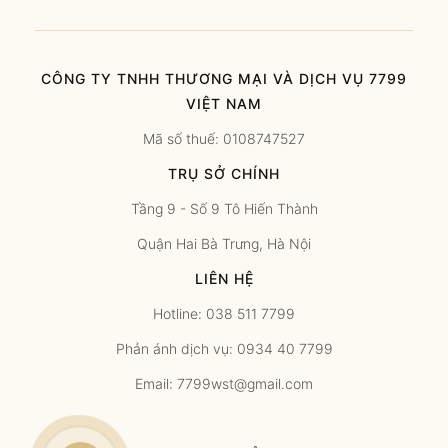
CÔNG TY TNHH THƯƠNG MẠI VÀ DỊCH VỤ 7799
VIỆT NAM
Mã số thuế: 0108747527
TRỤ SỞ CHÍNH
Tầng 9 - Số 9 Tô Hiến Thành
Quận Hai Bà Trưng, Hà Nội
LIÊN HỆ
Hotline: 038 511 7799
Phản ánh dịch vụ: 0934 40 7799
Email: 7799wst@gmail.com