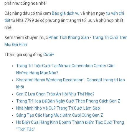
phá như cổng hoa nhé!!
Các nàng dâu có thể xem
Báo giá dịch vụ
và nhận ngay
tư vấn chi
tiết
từ Nhà 7799 để có phương án trang trí tối ưu và phù hợp nhất
nhé.
Xem thêm chuyên mục
Phân Tích Không Gian - Trang Trí Cưới Trên
Mọi Địa Hình
Tham gia cộng đồng
Cưới+
Trang Trí Tiệc Cưới Tại Almaz Convention Center Cần
Những Hạng Mục Nào?
Sheraton Hanoi Wedding Decoration - Concept trang trí tạo
khối
Gen Z Lựa Chọn Tráp Ăn Hỏi Như Thế Nào?
Trang Trí Hoa Để Bàn Ngày Cưới Theo Phong Cách Gen Z
Nhà Mình Nhỏ Và Cũ? Trang Trí Cưới Làm Sao
Sáng Tạo Các Hạng Mục Đám Cưới Cùng Gen Z
Hô Biến Cửa Hàng Kinh Doanh Thành Điểm Tiệc Cưới Trong
"Tích Tắc"