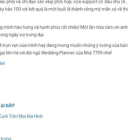
ều phối và chỉ đạo các ekip phối hợp, vừa support cô dâu chú rể…
 tự hào 100 với kết quả là một buổi lễ thành công mỹ mãn cả về thị
ng mình hào hứng và hạnh phúc rất nhiều! Một lần nữa cảm ơn anh
ong ngày vui trọng đại.
 lễ trọn vẹn của mình hay đang mong muốn những ý tưởng của bản
ại liên hệ với đội ngũ Wedding Planner của Nhà 7799 nhé!
tel
ẠI ĐÂY
!
Cưới Trên Mọi Địa Hình
 trọng