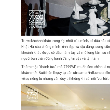
Trước khoảnh khắc trọng đại nhất của mình, cô dâu nào cũ
Nhật Hà của chúng mình xinh đẹp và dịu dàng, song cũn
khoảnh khắc được cô dâu nắm tay và mở lòng tâm sự nhữ
người bạn thân đồng hành đáng tin cậy và tận tâm.
Thêm một “thành tựu” mà 7799WP muốn flex, chính là nụ
khách mời. Buổi hôn lễ quy tụ dàn streamer/influencer đ
vệ sự riêng tư nhưng vẫn duy trì không khí sôi nổi “vui tới b