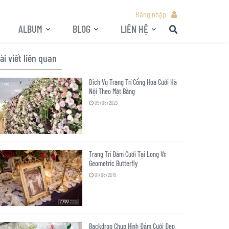
Đăng nhập
ALBUM
BLOG
LIÊN HỆ
ài viết liên quan
Dịch Vụ Trang Trí Cổng Hoa Cưới Hà
Nội Theo Mặt Bằng
05/08/2023
Trang Trí Đám Cưới Tại Long Vĩ:
Geometric Butterfly
01/08/2019
Backdrop Chụp Hình Đám Cưới Đẹp