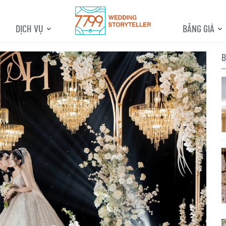
DỊCH VỤ
BẢNG GIÁ
B