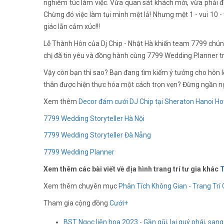
nghiêm túc làm việc. Vừa quan sát khách mời, vừa phải đi
Chừng đó việc làm tụi mình mệt lả! Nhưng mệt 1 - vui 10 -
giác lẫn cảm xúc!!!
Lễ Thành Hôn của Dj Chip - Nhật Hà khiến team 7799 chú
chị đã tin yêu và đồng hành cùng 7799 Wedding Planner tr
Vậy còn bạn thì sao? Bạn đang tìm kiếm ý tưởng cho hôn
thân được hiện thực hóa một cách trọn vẹn? Đừng ngần ng
Xem thêm
Decor đám cưới DJ Chip tại Sheraton Hanoi Ho
7799 Wedding Storyteller Hà Nội
7799 Wedding Storyteller Đà Nẵng
7799 Wedding Planner
Xem thêm các bài viết về địa hình trang trí tư gia khác
T
Xem thêm chuyên mục
Phân Tích Không Gian - Trang Trí 
Tham gia cộng đồng
Cưới+
BST Ngọc liên hoa 2023 - Gần gũi, lại quý phái, sang