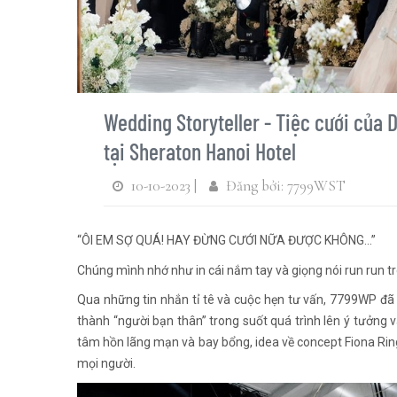
Wedding Storyteller - Tiệc cưới của 
tại Sheraton Hanoi Hotel
10-10-2023 |
Đăng bởi: 7799WST
“ÔI EM SỢ QUÁ! HAY ĐỪNG CƯỚI NỮA ĐƯỢC KHÔNG…”
Chúng mình nhớ như in cái nắm tay và giọng nói run run 
Qua những tin nhắn tỉ tê và cuộc hẹn tư vấn, 7799WP đã 
thành “người bạn thân” trong suốt quá trình lên ý tưởng
tâm hồn lãng mạn và bay bổng, idea về concept Fiona Rin
mọi người.