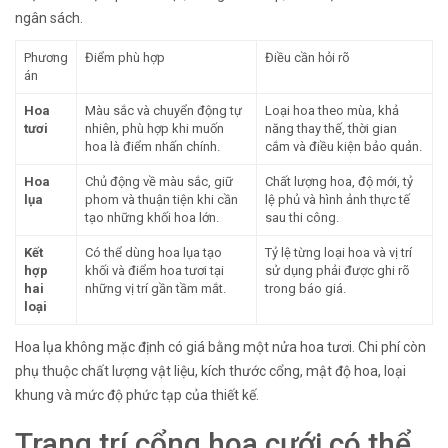
ngân sách.
Phương
Điểm phù hợp
Điều cần hỏi rõ
án
Hoa
Màu sắc và chuyển động tự
Loại hoa theo mùa, khả
tươi
nhiên, phù hợp khi muốn
năng thay thế, thời gian
hoa là điểm nhấn chính.
cắm và điều kiện bảo quản.
Hoa
Chủ động về màu sắc, giữ
Chất lượng hoa, độ mới, tỷ
lụa
phom và thuận tiện khi cần
lệ phủ và hình ảnh thực tế
tạo những khối hoa lớn.
sau thi công.
Kết
Có thể dùng hoa lụa tạo
Tỷ lệ từng loại hoa và vị trí
hợp
khối và điểm hoa tươi tại
sử dụng phải được ghi rõ
hai
những vị trí gần tầm mắt.
trong báo giá.
loại
Hoa lụa không mặc định có giá bằng một nửa hoa tươi. Chi phí còn
phụ thuộc chất lượng vật liệu, kích thước cổng, mật độ hoa, loại
khung và mức độ phức tạp của thiết kế.
Trang trí cổng hoa cưới có thể