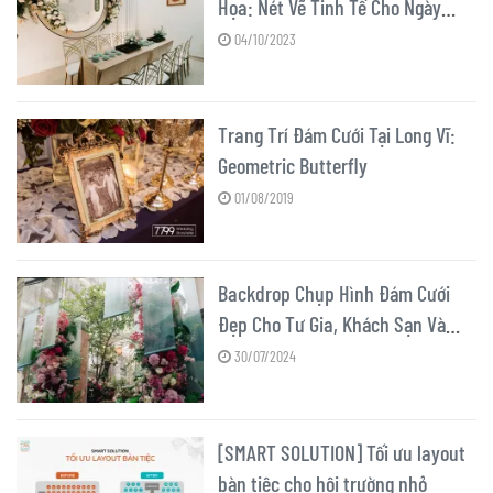
Họa: Nét Vẽ Tinh Tế Cho Ngày
Chung Đôi
04/10/2023
Trang Trí Đám Cưới Tại Long Vĩ:
Geometric Butterfly
01/08/2019
Backdrop Chụp Hình Đám Cưới
Đẹp Cho Tư Gia, Khách Sạn Và
Ngoài Trời
30/07/2024
[SMART SOLUTION] Tối ưu layout
bàn tiệc cho hội trường nhỏ