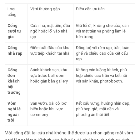
Loại
Vị trí thường gặp
Điều cần ưu tiên
cổng
Cổng
Cửa nhà, mặt tiền, đầu
Giữ lối đi, không che cửa, cân
cưới tư
ngõ hoặc lối vào nhà
với mặt tiền và phông làm lễ
gia
rạp
bên trong.
Cổng
Điểm bắt đầu của khu
Đồng bộ với rèm rạp, trần, bàn
nhà rạp
vực tiếp khách tại nhà
ghế và chiều cao của kết cấu
rạp.
Cổng
Sảnh khách sạn, khu
Không cản luồng khách, phù
đón
vực trước ballroom
hợp chiều cao trần và kết nối
khách
hoặc gần bàn gallery
với sân khấu, photobooth.
hội
trường
Vòm
Sân vườn, bãi cỏ, bờ
Kết cấu vững, hướng nhìn đẹp,
nghi lễ
biển hoặc khu vực
phù hợp gió, mặt nền và
ngoài
ceremony
phương án thời tiết.
trời
Một cổng đặt tại cửa nhà không thể được lựa chọn giống một vòm