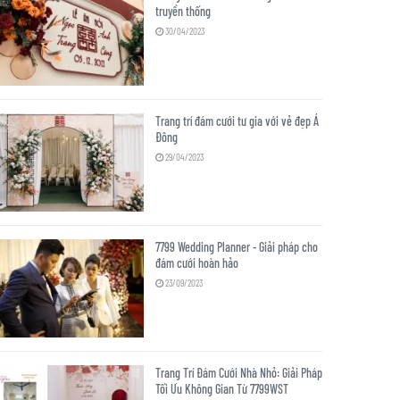
truyền thống
30/04/2023
Trang trí đám cưới tư gia với vẻ đẹp Á
Đông
29/04/2023
7799 Wedding Planner - Giải pháp cho
đám cưới hoàn hảo
23/09/2023
Trang Trí Đám Cưới Nhà Nhỏ: Giải Pháp
Tối Ưu Không Gian Từ 7799WST