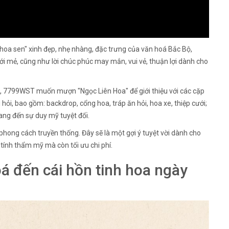
oa sen" xinh đẹp, nhẹ nhàng, đặc trưng của văn hoá Bắc Bộ,
mới mẻ, cũng như lời chúc phúc may mắn, vui vẻ, thuận lợi dành cho
gia, 7799WST muốn mượn "Ngọc Liên Hoa" để giới thiệu với các cặp
hỏi, bao gồm: backdrop, cổng hoa, tráp ăn hỏi, hoa xe, thiệp cưới;
ng đến sự duy mỹ tuyệt đối.
ong cách truyền thống. Đây sẽ là một gợi ý tuyệt vời dành cho
tính thẩm mỹ mà còn tối ưu chi phí.
 đến cái hồn tinh hoa ngày