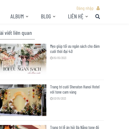
Đăng nhập
ALBUM
BLOG
LIÊN HỆ
ài viết liên quan
Mẹo giúp tối ưu ngân sách cho đám
cưới thời đại 4.0
05/05/2023
Trang trí cưới Sheraton Hanoi Hotel
với tone cam vàng
03/05/2023
Trang trí lễ ăn hỏi Đà Nẵng tone đỏ