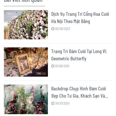
Dịch Vụ Trang Trí Cổng Hoa Cưới
Hà Nội Theo Mặt Bằng
05/08/2023
Trang Trí Đám Cưới Tại Long Vĩ:
Geometric Butterfly
01/08/2019
Backdrop Chụp Hình Đám Cưới
Đẹp Cho Tư Gia, Khách Sạn Và
Ngoài Trời
30/07/2024