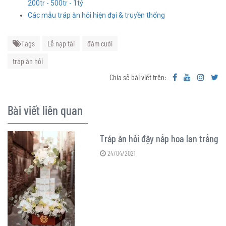
200tr - 500tr - 1tỷ
Các mẫu tráp ăn hỏi hiện đại & truyền thống
Tags
Lễ nạp tài
đám cưới
tráp ăn hỏi
Chia sẻ bài viết trên:
Bài viết liên quan
Tráp ăn hỏi đậy nắp hoa lan trắng
24/04/2021