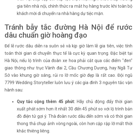
gia tiên nhà nội, chính thức ra mắt họ hàng trước khi toàn bộ
khách mời di chuyển ra nhà hàng dự tiệc mặn.
Tránh bẫy tắc đường Hà Nội để rước
dâu chuẩn giờ hoàng đạo
Để lễ rước dâu diễn ra suôn sẻ và kịp giờ làm lễ gia tiên, việc tính
toán thời gian di chuyển thực tế là cực kỳ quan trọng. Đặc biệt tại
Hà Nội, nếu lộ trình của đoàn xe hoa phải cắt qua các điểm "đen"
giao thông như trục Vành đai 2, Cầu Chương Dương, hay Ngã Tư
Sở vào khung giờ sáng, rủi ro lỡ mốc giờ đẹp là rất cao. Đội ngũ
7799 Wedding Storyteller luôn lưu ý các gia đình 3 nguyên tắc vận
hành sau:
Quy tắc cộng thêm 45 phút:
Hãy chủ động đẩy thời gian
xuất phát sớm hơn ít nhất 30 đến 45 phút so với lộ trình bản
đồ điện tử gợi ý. Thà đoàn rước dâu đến sớm và có thời gian
thong thả chụp ảnh vòng ngoài, còn hơn cập rập lỡ mất thời
khắc thiêng liêng.