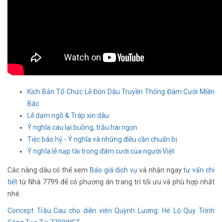
Kịch Bản Tổ Chức Lễ Đón Dâu Truyền Thống Đám Cưới Miền
Bắc
Lễ dạm ngõ & Tráp xin dâu
Ý nghĩa cau lại buồng, trầu hai ngọn
Tiệc báo hỷ - Ý nghĩa và những điều cần chuẩn bị
Ý nghĩa lễ nạp tài trong đám cưới của người Việt
Các nàng dâu có thể xem
Báo giá dịch vụ
và nhận ngay
tư vấn chi
tiết
từ Nhà 7799 để có phương án trang trí tối ưu và phù hợp nhất
nhé.
Concept Trầu Cau cho diễn viên Quỳnh Lương: Hé Lộ Quy Trình