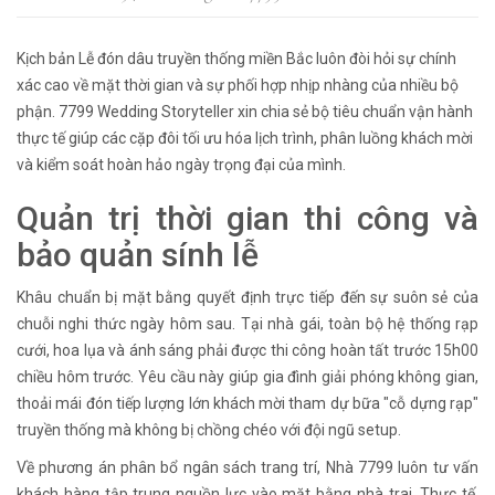
Kịch bản Lễ đón dâu truyền thống miền Bắc luôn đòi hỏi sự chính
xác cao về mặt thời gian và sự phối hợp nhịp nhàng của nhiều bộ
phận. 7799 Wedding Storyteller xin chia sẻ bộ tiêu chuẩn vận hành
thực tế giúp các cặp đôi tối ưu hóa lịch trình, phân luồng khách mời
và kiểm soát hoàn hảo ngày trọng đại của mình.
Quản trị thời gian thi công và
bảo quản sính lễ
Khâu chuẩn bị mặt bằng quyết định trực tiếp đến sự suôn sẻ của
chuỗi nghi thức ngày hôm sau. Tại nhà gái, toàn bộ hệ thống rạp
cưới, hoa lụa và ánh sáng phải được thi công hoàn tất trước 15h00
chiều hôm trước. Yêu cầu này giúp gia đình giải phóng không gian,
thoải mái đón tiếp lượng lớn khách mời tham dự bữa "cỗ dựng rạp"
truyền thống mà không bị chồng chéo với đội ngũ setup.
Về phương án phân bổ ngân sách trang trí, Nhà 7799 luôn tư vấn
khách hàng tập trung nguồn lực vào mặt bằng nhà trai. Thực tế,