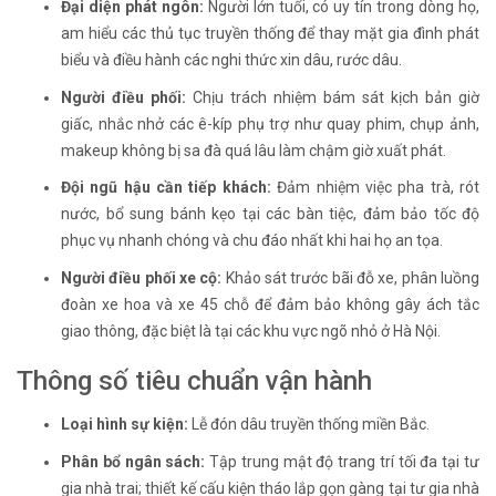
Đại diện phát ngôn:
Người lớn tuổi, có uy tín trong dòng họ,
am hiểu các thủ tục truyền thống để thay mặt gia đình phát
biểu và điều hành các nghi thức xin dâu, rước dâu.
Người điều phối:
Chịu trách nhiệm bám sát kịch bản giờ
giấc, nhắc nhở các ê-kíp phụ trợ như quay phim, chụp ảnh,
makeup không bị sa đà quá lâu làm chậm giờ xuất phát.
Đội ngũ hậu cần tiếp khách:
Đảm nhiệm việc pha trà, rót
nước, bổ sung bánh kẹo tại các bàn tiệc, đảm bảo tốc độ
phục vụ nhanh chóng và chu đáo nhất khi hai họ an tọa.
Người điều phối xe cộ:
Khảo sát trước bãi đỗ xe, phân luồng
đoàn xe hoa và xe 45 chỗ để đảm bảo không gây ách tắc
giao thông, đặc biệt là tại các khu vực ngõ nhỏ ở Hà Nội.
Thông số tiêu chuẩn vận hành
Loại hình sự kiện:
Lễ đón dâu truyền thống miền Bắc.
Phân bổ ngân sách:
Tập trung mật độ trang trí tối đa tại tư
gia nhà trai; thiết kế cấu kiện tháo lắp gọn gàng tại tư gia nhà