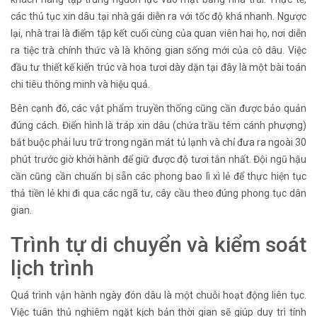
các thủ tục xin dâu tại nhà gái diễn ra với tốc độ khá nhanh. Ngược
lại, nhà trai là điểm tập kết cuối cùng của quan viên hai họ, nơi diễn
ra tiệc trà chính thức và là không gian sống mới của cô dâu. Việc
đầu tư thiết kế kiến trúc và hoa tươi dày dặn tại đây là một bài toán
chi tiêu thông minh và hiệu quả.
Bên cạnh đó, các vật phẩm truyền thống cũng cần được bảo quản
đúng cách. Điển hình là tráp xin dâu (chứa trầu têm cánh phượng)
bắt buộc phải lưu trữ trong ngăn mát tủ lạnh và chỉ đưa ra ngoài 30
phút trước giờ khởi hành để giữ được độ tươi tắn nhất. Đội ngũ hậu
cần cũng cần chuẩn bị sẵn các phong bao lì xì lẻ để thực hiện tục
thả tiền lẻ khi đi qua các ngã tư, cây cầu theo đúng phong tục dân
gian.
Trình tự di chuyển và kiểm soát
lịch trình
Quá trình vận hành ngày đón dâu là một chuỗi hoạt động liên tục.
Việc tuân thủ nghiêm ngặt kịch bản thời gian sẽ giúp duy trì tính