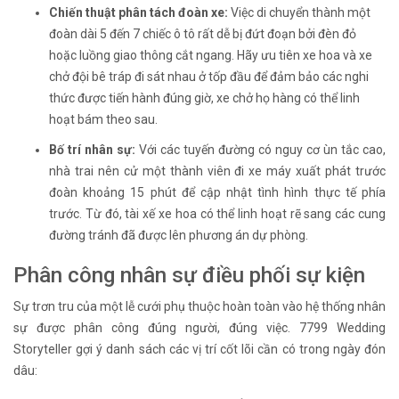
Chiến thuật phân tách đoàn xe:
Việc di chuyển thành một
đoàn dài 5 đến 7 chiếc ô tô rất dễ bị đứt đoạn bởi đèn đỏ
hoặc luồng giao thông cắt ngang. Hãy ưu tiên xe hoa và xe
chở đội bê tráp đi sát nhau ở tốp đầu để đảm bảo các nghi
thức được tiến hành đúng giờ, xe chở họ hàng có thể linh
hoạt bám theo sau.
Bố trí nhân sự:
Với các tuyến đường có nguy cơ ùn tắc cao,
nhà trai nên cử một thành viên đi xe máy xuất phát trước
đoàn khoảng 15 phút để cập nhật tình hình thực tế phía
trước. Từ đó, tài xế xe hoa có thể linh hoạt rẽ sang các cung
đường tránh đã được lên phương án dự phòng.
Phân công nhân sự điều phối sự kiện
Sự trơn tru của một lễ cưới phụ thuộc hoàn toàn vào hệ thống nhân
sự được phân công đúng người, đúng việc. 7799 Wedding
Storyteller gợi ý danh sách các vị trí cốt lõi cần có trong ngày đón
dâu: