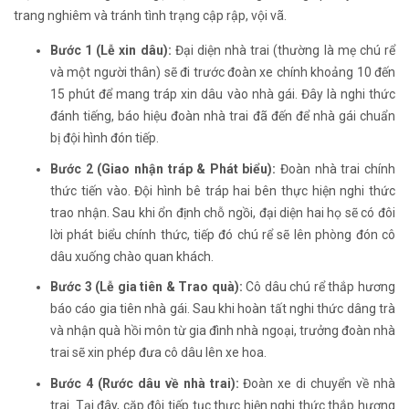
trang nghiêm và tránh tình trạng cập rập, vội vã.
Bước 1 (Lễ xin dâu):
Đại diện nhà trai (thường là mẹ chú rể
và một người thân) sẽ đi trước đoàn xe chính khoảng 10 đến
15 phút để mang tráp xin dâu vào nhà gái. Đây là nghi thức
đánh tiếng, báo hiệu đoàn nhà trai đã đến để nhà gái chuẩn
bị đội hình đón tiếp.
Bước 2 (Giao nhận tráp & Phát biểu):
Đoàn nhà trai chính
thức tiến vào. Đội hình bê tráp hai bên thực hiện nghi thức
trao nhận. Sau khi ổn định chỗ ngồi, đại diện hai họ sẽ có đôi
lời phát biểu chính thức, tiếp đó chú rể sẽ lên phòng đón cô
dâu xuống chào quan khách.
Bước 3 (Lễ gia tiên & Trao quà):
Cô dâu chú rể thắp hương
báo cáo gia tiên nhà gái. Sau khi hoàn tất nghi thức dâng trà
và nhận quà hồi môn từ gia đình nhà ngoại, trưởng đoàn nhà
trai sẽ xin phép đưa cô dâu lên xe hoa.
Bước 4 (Rước dâu về nhà trai):
Đoàn xe di chuyển về nhà
trai. Tại đây, cặp đôi tiếp tục thực hiện nghi thức thắp hương