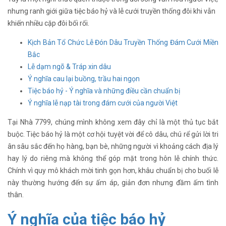
nhưng ranh giới giữa tiệc báo hỷ và lễ cưới truyền thống đôi khi vẫn
khiến nhiều cặp đôi bối rối.
Kịch Bản Tổ Chức Lễ Đón Dâu Truyền Thống Đám Cưới Miền
Bắc
Lễ dạm ngõ & Tráp xin dâu
Ý nghĩa cau lại buồng, trầu hai ngọn
Tiệc báo hỷ - Ý nghĩa và những điều cần chuẩn bị
Ý nghĩa lễ nạp tài trong đám cưới của người Việt
Tại Nhà 7799, chúng mình không xem đây chỉ là một thủ tục bắt
buộc. Tiệc báo hỷ là một cơ hội tuyệt vời để cô dâu, chú rể gửi lời tri
ân sâu sắc đến họ hàng, bạn bè, những người vì khoảng cách địa lý
hay lý do riêng mà không thể góp mặt trong hôn lễ chính thức.
Chính vì quy mô khách mời tinh gọn hơn, khâu chuẩn bị cho buổi lễ
này thường hướng đến sự ấm áp, giản đơn nhưng đầm ấm tình
thân.
Ý nghĩa của tiệc báo hỷ