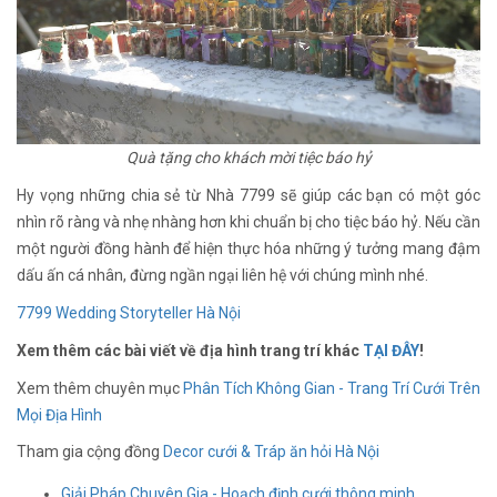
Quà tặng cho khách mời tiệc báo hỷ
Hy vọng những chia sẻ từ Nhà 7799 sẽ giúp các bạn có một góc
nhìn rõ ràng và nhẹ nhàng hơn khi chuẩn bị cho tiệc báo hỷ. Nếu cần
một người đồng hành để hiện thực hóa những ý tưởng mang đậm
dấu ấn cá nhân, đừng ngần ngại liên hệ với chúng mình nhé.
7799 Wedding Storyteller Hà Nội
Xem thêm các bài viết về địa hình trang trí khác
TẠI ĐÂY
!
Xem thêm chuyên mục
Phân Tích Không Gian - Trang Trí Cưới Trên
Mọi Địa Hình
Tham gia cộng đồng
Decor cưới & Tráp ăn hỏi Hà Nội
Giải Pháp Chuyên Gia - Hoạch định cưới thông minh