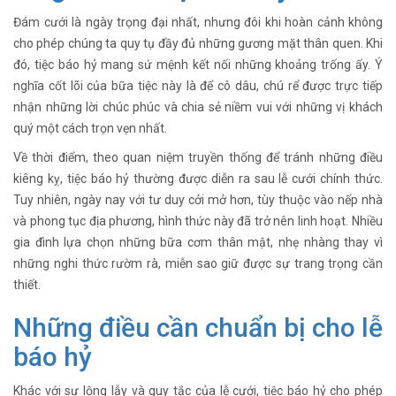
Đám cưới là ngày trọng đại nhất, nhưng đôi khi hoàn cảnh không
cho phép chúng ta quy tụ đầy đủ những gương mặt thân quen. Khi
đó, tiệc báo hỷ mang sứ mệnh kết nối những khoảng trống ấy. Ý
nghĩa cốt lõi của bữa tiệc này là để cô dâu, chú rể được trực tiếp
nhận những lời chúc phúc và chia sẻ niềm vui với những vị khách
quý một cách trọn vẹn nhất.
Về thời điểm, theo quan niệm truyền thống để tránh những điều
kiêng kỵ, tiệc báo hỷ thường được diễn ra sau lễ cưới chính thức.
Tuy nhiên, ngày nay với tư duy cởi mở hơn, tùy thuộc vào nếp nhà
và phong tục địa phương, hình thức này đã trở nên linh hoạt. Nhiều
gia đình lựa chọn những bữa cơm thân mật, nhẹ nhàng thay vì
những nghi thức rườm rà, miễn sao giữ được sự trang trọng cần
thiết.
Những điều cần chuẩn bị cho lễ
báo hỷ
Khác với sự lộng lẫy và quy tắc của lễ cưới, tiệc báo hỷ cho phép