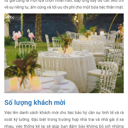
tư gia cũng là một lựa chọn hoàn hảo, đáp ứng đầy đủ các tiêu chí
về sự riêng tư, ấm cúng và tối ưu chi phí cho một bữa tiệc thân mật.
Số lượng khách mời
Việc lên danh sách khách mời cho tiệc báo hỷ cần sự tinh tế và rà
soát kỹ lưỡng. Đặc biệt trong trường hợp nhà trai và nhà gái ở xa
nhau, việc thống kê lại sẽ giúp bạn đảm bảo không bỏ sót những