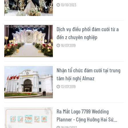
Hotel
10/10/2023
Dịch vụ điều phối đám cưới từ a
đến z chuyên nghiệp
16/07/2019
Nhận tổ chức đám cưới tại trung
tâm hội nghị Almaz
13/07/2019
Ra Mắt Logo 7799 Wedding
Planner - Cộng Hưởng Hai Sứ
Mệnh Để Viết Tiếp Niềm Đam Mê
18/09/2023