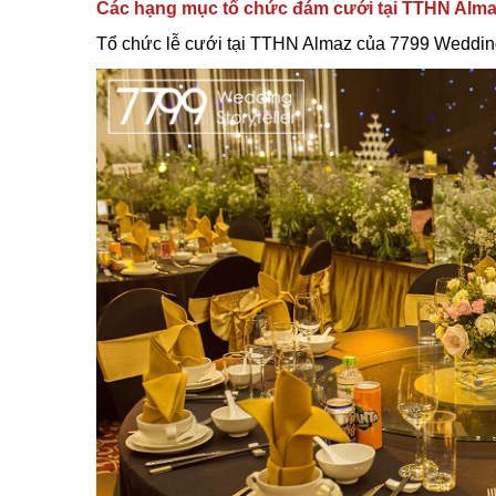
Các hạng mục tổ chức đám cưới tại TTHN Alm
Tổ chức lễ cưới tại TTHN Almaz của 7799 Weddin