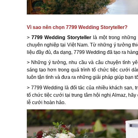
Vì sao nên chọn 7799 Wedding Storyteller?
>
7799 Wedding Storyteller
là một trong những 
chuyên nghiệp tại Việt Nam. Từ những ý tưởng thiế
liệu đầy đủ, đa dạng, 7799 Wedding đã tạo ra hàn
> Những ý tưởng, nhu cầu và câu chuyện tình yê
sáng tạo hơn trong quá trình tổ chức tiệc cưới d
luôn tận tình và đưa ra những giải pháp giúp bạn tố
> 7799 Wedding là đối tác của nhiều khách sạn, t
tổ chức tiệc cưới tại trung tâm hội nghị Almaz, hã
lễ cưới hoàn hảo.