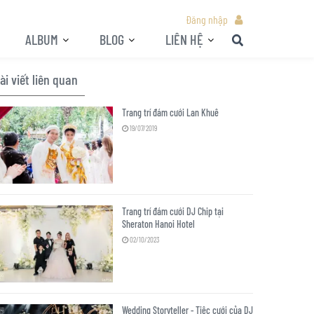
Đăng nhập
ALBUM
BLOG
LIÊN HỆ
ài viết liên quan
Trang trí đám cưới Lan Khuê
19/07/2019
Trang trí đám cưới DJ Chip tại
Sheraton Hanoi Hotel
02/10/2023
Wedding Storyteller - Tiệc cưới của DJ