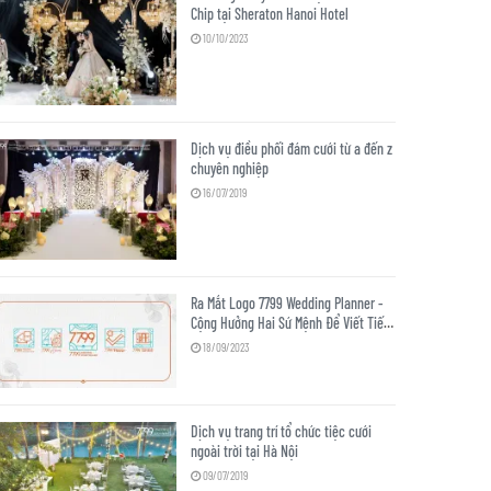
Chip tại Sheraton Hanoi Hotel
10/10/2023
Dịch vụ điều phối đám cưới từ a đến z
chuyên nghiệp
16/07/2019
Ra Mắt Logo 7799 Wedding Planner -
Cộng Hưởng Hai Sứ Mệnh Để Viết Tiếp
Niềm Đam Mê
18/09/2023
Dịch vụ trang trí tổ chức tiệc cưới
ngoài trời tại Hà Nội
09/07/2019