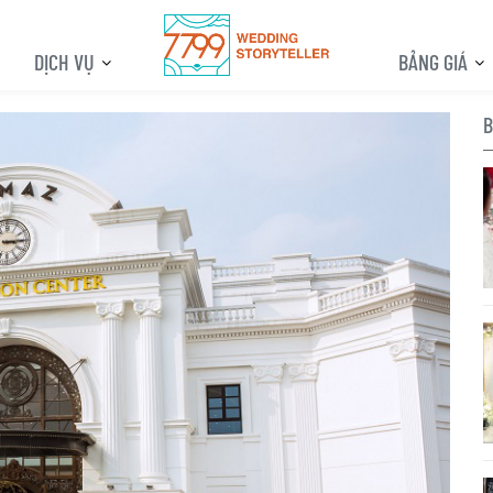
DỊCH VỤ
BẢNG GIÁ
B