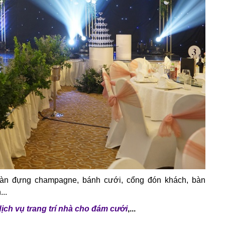
à bàn đựng champagne, bánh cưới, cổng đón khách, bàn
...
dịch vụ trang trí nhà cho đám cưới
,...