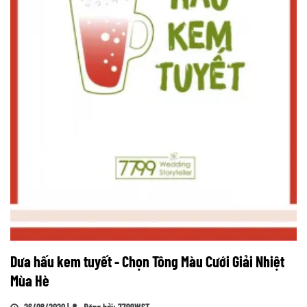
Dưa hấu kem tuyết - Chọn Tông Màu Cưới Giải Nhiệt
Mùa Hè