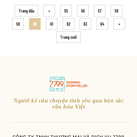
Trang đầu
«
55
56
57
58
59
60
61
62
63
64
»
Trang cuối
Người kể câu chuyện tình yêu qua bản sắc
văn hóa Việt
CÔNG TY TNHH THƯƠNG MẠI VÀ DỊCH VỤ 7799