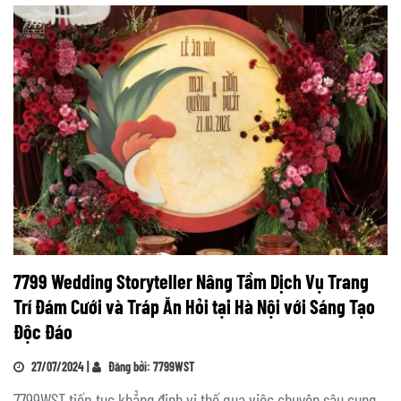
7799 Wedding Storyteller Nâng Tầm Dịch Vụ Trang
Trí Đám Cưới và Tráp Ăn Hỏi tại Hà Nội với Sáng Tạo
Độc Đáo
27/07/2024 |
Đăng bởi: 7799WST
7799WST tiếp tục khẳng định vị thế qua việc chuyên sâu cung