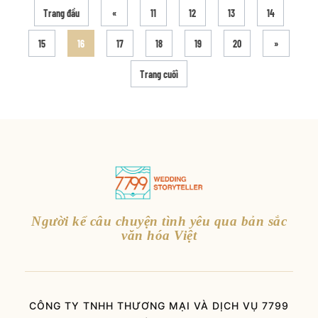
Trang đầu
«
11
12
13
14
15
16
17
18
19
20
»
Trang cuối
Người kể câu chuyện tình yêu qua bản sắc
văn hóa Việt
CÔNG TY TNHH THƯƠNG MẠI VÀ DỊCH VỤ 7799