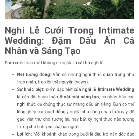
Nghi Lễ Cưới Trong Intimate
Wedding: Đậm Dấu Ấn Cá
Nhân và Sáng Tạo
Đám cưới thân mật không có nghĩa là cắt bỏ nghi lễ.
Nét tương đồng:
Vẫn có những nghi thức quan trọng như
trao nhẫn, trao lời thề nguyện (vows),...
Sự khác biệt:
Điểm đặc biệt của
nghi lễ Intimate Wedding
là cặp đôi hoàn toàn
thoải mái sáng tạo
, cá nhân hóa các
nghi thức để chúng thực sự mang dấu ấn riêng. Bạn có thể
lồng ghép các hoạt động ý nghĩa như cùng nhau tưới cây, đổ
gạo, viết thư cho tương lai, hay bất kỳ nghi thức nào tượng
trưng cho tình yêu của hai người.
Lợi ích:
Mỗi khoảnh khắc trong buổi lễ đều trở nên độc đáo