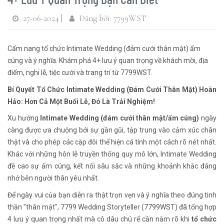
27-06-2024 |
Đăng bởi: 7799WST
Cẩm nang tổ chức Intimate Wedding (đám cưới thân mật) ấm
cúng và ý nghĩa. Khám phá 4+ lưu ý quan trọng về khách mời, địa
điểm, nghi lễ, tiệc cưới và trang trí từ 7799WST.
Bí Quyết Tổ Chức Intimate Wedding (Đám Cưới Thân Mật) Hoàn
Hảo: Hơn Cả Một Buổi Lễ, Đó Là Trải Nghiệm!
Xu hướng
Intimate Wedding (đám cưới thân mật/ấm cúng)
ngày
càng được ưa chuộng bởi sự gần gũi, tập trung vào cảm xúc chân
thật và cho phép các cặp đôi thể hiện cá tính một cách rõ nét nhất.
Khác với những hôn lễ truyền thống quy mô lớn, Intimate Wedding
đề cao sự ấm cúng, kết nối sâu sắc và những khoảnh khắc đáng
nhớ bên người thân yêu nhất.
Để ngày vui của bạn diễn ra thật trọn vẹn và ý nghĩa theo đúng tinh
thần "thân mật", 7799 Wedding Storyteller (7799WST) đã tổng hợp
4 lưu ý quan trọng nhất mà cô dâu chú rể cần nắm rõ khi
tổ chức