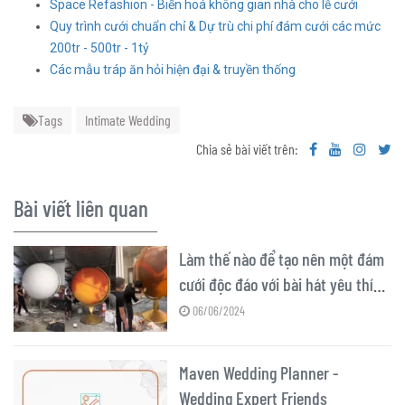
Space Refashion - Biến hoá không gian nhà cho lễ cưới
Quy trình cưới chuẩn chỉ & Dự trù chi phí đám cưới các mức
200tr - 500tr - 1tỷ
Các mẫu tráp ăn hỏi hiện đại & truyền thống
Tags
Intimate Wedding
Chia sẻ bài viết trên:
Bài viết liên quan
Làm thế nào để tạo nên một đám
cưới độc đáo với bài hát yêu thích
của cặp đôi?
06/06/2024
Maven Wedding Planner -
Wedding Expert Friends