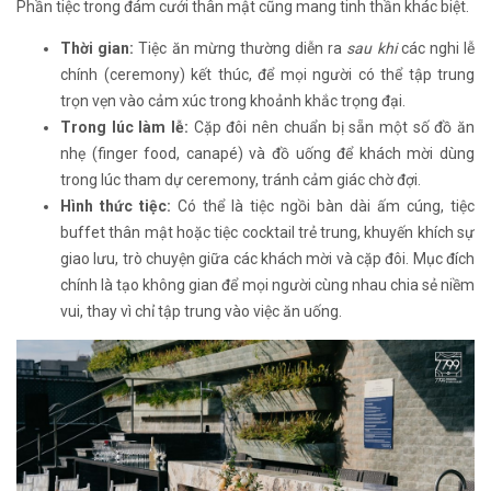
Phần tiệc trong đám cưới thân mật cũng mang tinh thần khác biệt.
Thời gian:
Tiệc ăn mừng thường diễn ra
sau khi
các nghi lễ
chính (ceremony) kết thúc, để mọi người có thể tập trung
trọn vẹn vào cảm xúc trong khoảnh khắc trọng đại.
Trong lúc làm lễ:
Cặp đôi nên chuẩn bị sẵn một số đồ ăn
nhẹ (finger food, canapé) và đồ uống để khách mời dùng
trong lúc tham dự ceremony, tránh cảm giác chờ đợi.
Hình thức tiệc:
Có thể là tiệc ngồi bàn dài ấm cúng, tiệc
buffet thân mật hoặc tiệc cocktail trẻ trung, khuyến khích sự
giao lưu, trò chuyện giữa các khách mời và cặp đôi. Mục đích
chính là tạo không gian để mọi người cùng nhau chia sẻ niềm
vui, thay vì chỉ tập trung vào việc ăn uống.