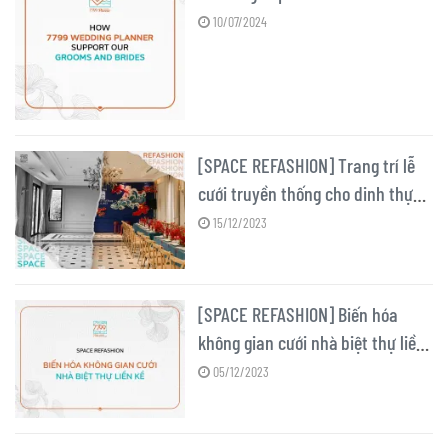
10/07/2024
[SPACE REFASHION] Trang trí lễ
cưới truyền thống cho dinh thự
phong cách châu âu
15/12/2023
[SPACE REFASHION] Biến hóa
không gian cưới nhà biệt thự liền
kề
05/12/2023