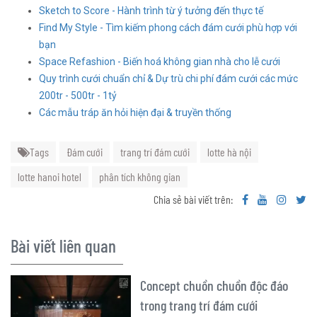
Sketch to Score - Hành trình từ ý tưởng đến thực tế
Find My Style - Tìm kiếm phong cách đám cưới phù hợp với
bạn
Space Refashion - Biến hoá không gian nhà cho lễ cưới
Quy trình cưới chuẩn chỉ & Dự trù chi phí đám cưới các mức
200tr - 500tr - 1tỷ
Các mẫu tráp ăn hỏi hiện đại & truyền thống
Tags
Đám cưới
trang trí đám cưới
lotte hà nội
lotte hanoi hotel
phân tích không gian
Chia sẻ bài viết trên:
Bài viết liên quan
Concept chuồn chuồn độc đáo
trong trang trí đám cưới