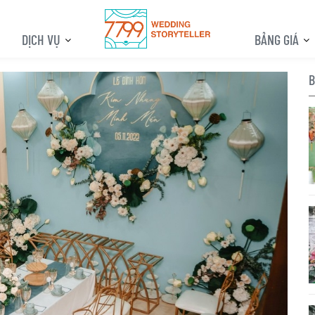
DỊCH VỤ
BẢNG GIÁ
B