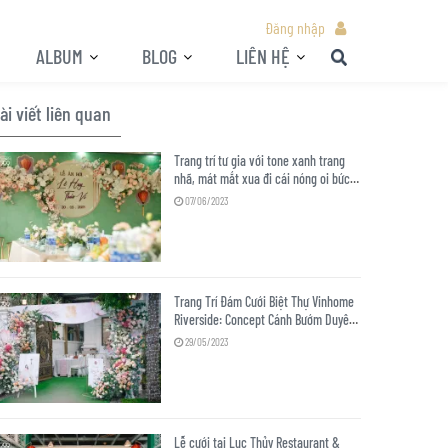
Đăng nhập
ALBUM
BLOG
LIÊN HỆ
ài viết liên quan
Trang trí tư gia với tone xanh trang
nhã, mát mắt xua đi cái nóng oi bức
của mùa hè Hà Nội
07/06/2023
Trang Trí Đám Cưới Biệt Thự Vinhome
Riverside: Concept Cánh Bướm Duyên
Dáng
29/05/2023
Lễ cưới tại Lục Thủy Restaurant &