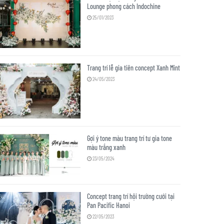
Lounge phong cách Indochine
25/01/2023
Trang trí lễ gia tiên concept Xanh Mint
24/05/2023
Gợi ý tone màu trang trí tư gia tone
màu trắng xanh
23/05/2024
Concept trang trí hội trường cưới tại
Pan Pacific Hanoi
22/05/2023