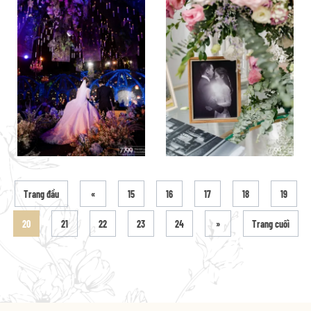
Trang đầu
«
15
16
17
18
19
20
21
22
23
24
»
Trang cuối