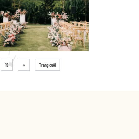
19
»
Trang cuối