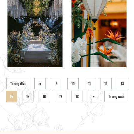
Trang đầu
«
9
10
11
12
13
14
15
16
17
18
»
Trang cuối