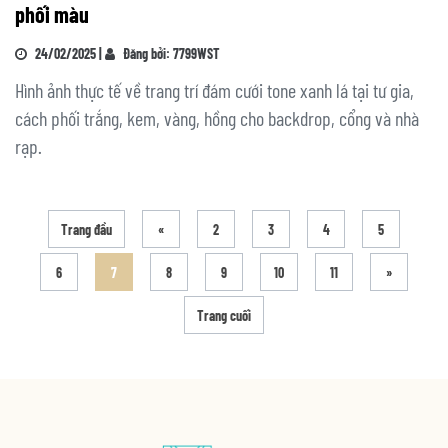
phối màu
24/02/2025 |
Đăng bởi: 7799WST
Hình ảnh thực tế về trang trí đám cưới tone xanh lá tại tư gia,
cách phối trắng, kem, vàng, hồng cho backdrop, cổng và nhà
rạp.
Trang đầu
«
2
3
4
5
6
7
8
9
10
11
»
Trang cuối