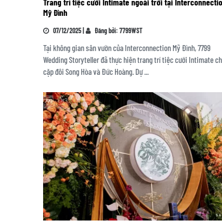
Trang trí tiệc cưới Intimate ngoài trời tại Interconnecti
Mỹ Đình
07/12/2025 |
Đăng bởi: 7799WST
Tại không gian sân vườn của Interconnection Mỹ Đình, 7799
Wedding Storyteller đã thực hiện trang trí tiệc cưới Intimate c
cặp đôi Song Hòa và Đức Hoàng. Dự ...