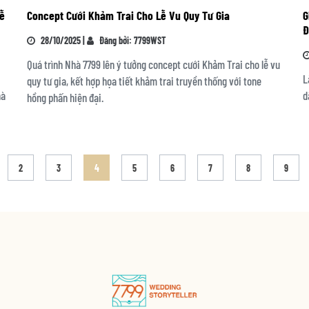
lễ
Concept Cưới Khảm Trai Cho Lễ Vu Quy Tư Gia
G
Đ
28/10/2025 |
Đăng bởi: 7799WST
Quá trình Nhà 7799 lên ý tưởng concept cưới Khảm Trai cho lễ vu
L
quy tư gia, kết hợp họa tiết khảm trai truyền thống với tone
hà
d
hồng phấn hiện đại.
2
3
4
5
6
7
8
9