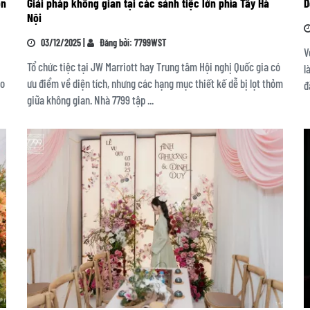
on
Giải pháp không gian tại các sảnh tiệc lớn phía Tây Hà
D
Nội
03/12/2025 |
Đăng bởi: 7799WST
V
Tổ chức tiệc tại JW Marriott hay Trung tâm Hội nghị Quốc gia có
l
ho
ưu điểm về diện tích, nhưng các hạng mục thiết kế dễ bị lọt thỏm
đ
giữa không gian. Nhà 7799 tập ...