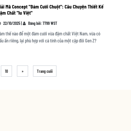
iải Mã Concept "Đám Cưới Chuột": Câu Chuyện Thiết Kế
ậm Chất "Iu Việt"
22/10/2025 |
Đăng bởi: 7799 WST
àm thế nào để một đám cưới vừa đậm chất Việt Nam, vừa có
ấu ấn riêng, lại phù hợp với cá tính của một cặp đôi Gen Z?
10
»
Trang cuối