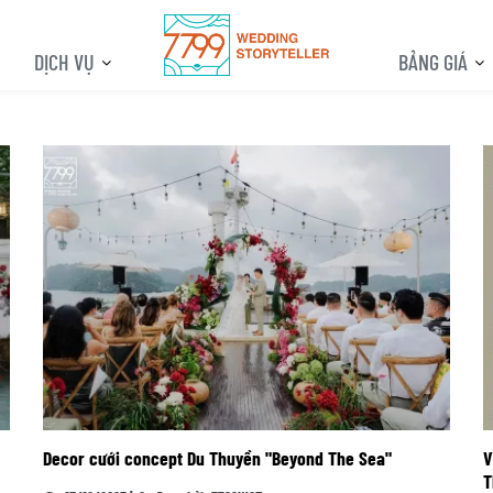
DỊCH VỤ
BẢNG GIÁ
Decor cưới concept Du Thuyền "Beyond The Sea"
V
T