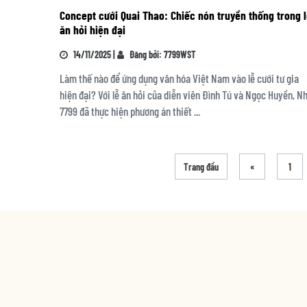
Concept cưới Quai Thao: Chiếc nón truyền thống trong 
ăn hỏi hiện đại
14/11/2025 |
Đăng bởi: 7799WST
Làm thế nào để ứng dụng văn hóa Việt Nam vào lễ cưới tư gia
hiện đại? Với lễ ăn hỏi của diễn viên Đình Tú và Ngọc Huyền, N
7799 đã thực hiện phương án thiết ...
Trang đầu
«
1