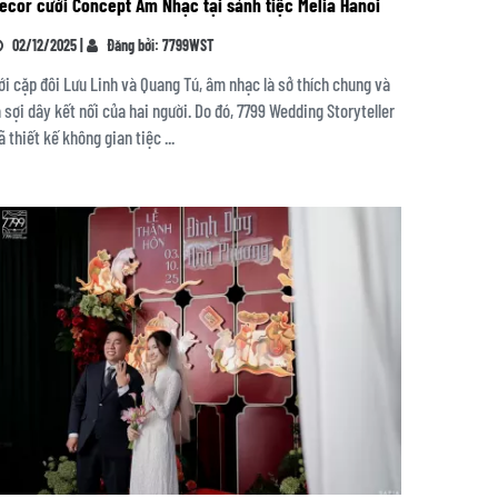
ecor cưới Concept Âm Nhạc tại sảnh tiệc Melia Hanoi
02/12/2025 |
Đăng bởi: 7799WST
ới cặp đôi Lưu Linh và Quang Tú, âm nhạc là sở thích chung và
à sợi dây kết nối của hai người. Do đó, 7799 Wedding Storyteller
ã thiết kế không gian tiệc ...