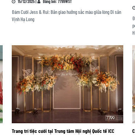
15/12/2025 |
Đăng bởi: 7799WST
Đám Cưới Jess & Rui: Bản giao hưởng sắc màu giữa lòng Di sản
Đ
Vịnh Hạ Long
p
H
Trang trí tiệc cưới tại Trung tâm Hội nghị Quốc tế ICC
C