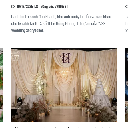
10/12/2025 |
Đăng bởi: 7799WST
Cách bố trí sảnh đón khách, khu ảnh cưới, lối dẫn và sân khấu
L
cho lễ cưới tại ICC, số 11 Lê Hồng Phong, từ dự án của 7799
h
Wedding Storyteller.
S