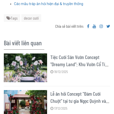
Các mẫu tráp ăn hỏi hiện đại & truyền thống
Tags
decor cưới
Chia sẻ bài viết trên:
Bài viết liên quan
Tiệc Cưới Sân Vườn Concept
"Dreamy Land": Khu Vườn Cổ Tích
Tại Nắng Sông Hồng
18/12/2025
Lễ ăn hỏi Concept "Đám Cưới
Chuột" tại tư gia Ngọc Quỳnh và
Minh Hoàng
17/12/2025