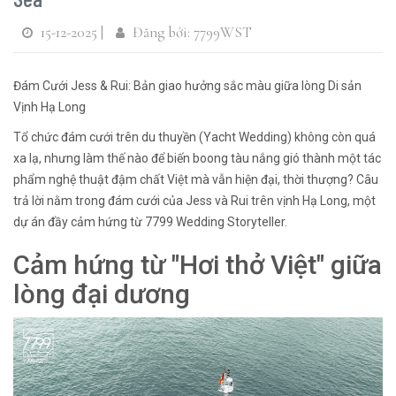
15-12-2025 |
Đăng bởi: 7799WST
Đám Cưới Jess & Rui: Bản giao hưởng sắc màu giữa lòng Di sản
Vịnh Hạ Long
Tổ chức đám cưới trên du thuyền (Yacht Wedding) không còn quá
xa lạ, nhưng làm thế nào để biến boong tàu nắng gió thành một tác
phẩm nghệ thuật đậm chất Việt mà vẫn hiện đại, thời thượng? Câu
trả lời nằm trong đám cưới của Jess và Rui trên vịnh Hạ Long, một
dự án đầy cảm hứng từ 7799 Wedding Storyteller.
Cảm hứng từ "Hơi thở Việt" giữa
lòng đại dương