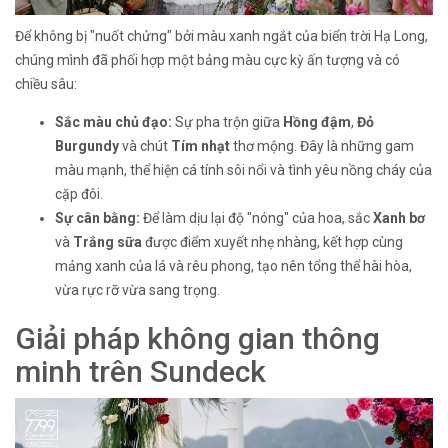
Để không bị "nuốt chửng" bởi màu xanh ngắt của biển trời Hạ Long,
chúng mình đã phối hợp một bảng màu cực kỳ ấn tượng và có
chiều sâu:
Sắc màu chủ đạo:
Sự pha trộn giữa
Hồng đậm
,
Đỏ
Burgundy
và chút
Tím nhạt
thơ mộng. Đây là những gam
màu mạnh, thể hiện cá tính sôi nổi và tình yêu nồng cháy của
cặp đôi.
Sự cân bằng:
Để làm dịu lại độ "nóng" của hoa, sắc
Xanh bơ
và
Trắng sữa
được điểm xuyết nhẹ nhàng, kết hợp cùng
mảng xanh của lá và rêu phong, tạo nên tổng thể hài hòa,
vừa rực rỡ vừa sang trọng.
Giải pháp không gian thông
minh trên Sundeck