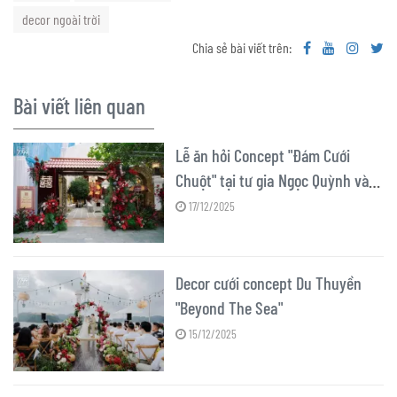
decor ngoài trời
Chia sẻ bài viết trên:
Bài viết liên quan
Lễ ăn hỏi Concept "Đám Cưới
Chuột" tại tư gia Ngọc Quỳnh và
Minh Hoàng
17/12/2025
Decor cưới concept Du Thuyền
"Beyond The Sea"
15/12/2025