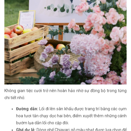
Không gian tiệc cưới trở nên hoàn hảo nhờ sự đồng bộ trong từng
chi tiết nhỏ:
Đường dẫn:
Lối đi lên sân khấu được trang trí bằng các cụm
hoa tươi tắn chạy dọc hai bên, điểm xuyết thêm những cánh
bướm lụa dẫn lối cho cặp đôi.
Ghế dự lễ:
Dòng ghế Chiavari gỗ màu nhạt được lựa chọn để