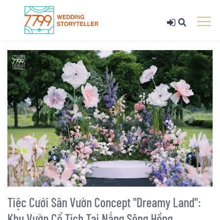
Tiệc Cưới Sân Vườn Concept "Dreamy Land":
Khu Vườn Cổ Tích Tại Nắng Sông Hồng