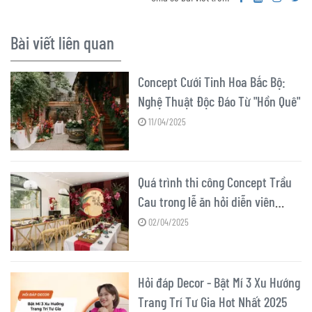
Bài viết liên quan
Concept Cưới Tinh Hoa Bắc Bộ:
Nghệ Thuật Độc Đáo Từ "Hồn Quê"
11/04/2025
Quá trình thi công Concept Trầu
Cau trong lễ ăn hỏi diễn viên
Quỳnh Lương
02/04/2025
Hỏi đáp Decor - Bật Mí 3 Xu Hướng
Trang Trí Tư Gia Hot Nhất 2025