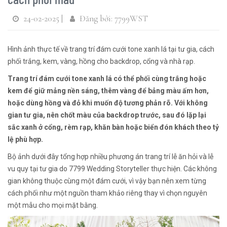
24-02-2025 |
Đăng bởi: 7799WST
Hình ảnh thực tế về trang trí đám cưới tone xanh lá tại tư gia, cách
phối trắng, kem, vàng, hồng cho backdrop, cổng và nhà rạp.
Trang trí đám cưới tone xanh lá có thể phối cùng trắng hoặc
kem để giữ mảng nền sáng, thêm vàng để bảng màu ấm hơn,
hoặc dùng hồng và đỏ khi muốn độ tương phản rõ. Với không
gian tư gia, nên chốt màu của backdrop trước, sau đó lặp lại
sắc xanh ở cổng, rèm rạp, khăn bàn hoặc biển đón khách theo tỷ
lệ phù hợp.
Bộ ảnh dưới đây tổng hợp nhiều phương án trang trí lễ ăn hỏi và lễ
vu quy tại tư gia do 7799 Wedding Storyteller thực hiện. Các không
gian không thuộc cùng một đám cưới, vì vậy bạn nên xem từng
cách phối như một nguồn tham khảo riêng thay vì chọn nguyên
một mẫu cho mọi mặt bằng.