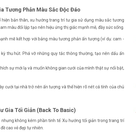
 Gia Tương Phản Màu Sắc Độc Đáo
hể hiện bản thân, xu hướng trang trí tư gia sử dụng màu sắc tương
gam màu đối lập tạo nên hiệu ứng thị giác mạnh mẽ, đầy sức sống.
 mạnh mẽ kết hợp với bảng màu tương phản ấn tượng (ví dụ: cam -
c kỳ thu hút. Phá vỡ những quy tắc thông thường, tạo nên dấu ấn
hích sự mới lạ và muốn không gian cưới của mình thật sự nổi bật,
cưới tại nhà trở nên ấn tượng và thể hiện rõ nét cá tính của chủ
ư Gia Tối Giản (Back To Basic)
n nhưng không kém phần tinh tế. Xu hướng tối giản trong trang trí
 đề cao vẻ đẹp tự nhiên.