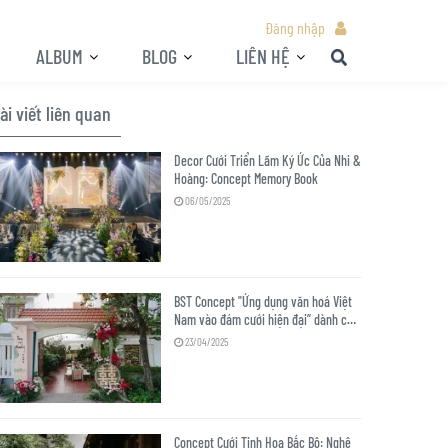
Đăng nhập
ALBUM
BLOG
LIÊN HỆ
ài viết liên quan
Decor Cưới Triển Lãm Ký Ức Của Nhi &
Hoàng: Concept Memory Book
06/05/2025
BST Concept "Ứng dụng văn hoá Việt
Nam vào đám cưới hiện đại” dành cho
cặp đôi yêu bản sắc dân tộc
23/04/2025
Concept Cưới Tinh Hoa Bắc Bộ: Nghệ