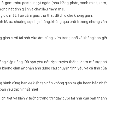
 là gam màu pastel ngọt ngào (như hồng phấn, xanh mint, kem,
 đường nét tinh giản và chất liệu mềm mại.
g dịu mắt. Tạo cảm giác thư thái, dễ chịu cho không gian.
tinh tế, ưa chuộng sự nhẹ nhàng, không quá phô trương nhưng vẫn
g gian cưới tại nhà vừa ấm cúng, vừa trang nhã và không bao giờ
hông điệp riêng. Dù bạn yêu nét đẹp truyền thống, đam mê sự phá
 là không gian ấy phản ánh đúng câu chuyện tình yêu và cá tính của
g hành cùng bạn để kiến tạo nên không gian tư gia hoàn hảo nhất
 bạn yêu thích nhất nhé!
chi tiết và biến ý tưởng trang trí ngày cưới tại nhà của bạn thành