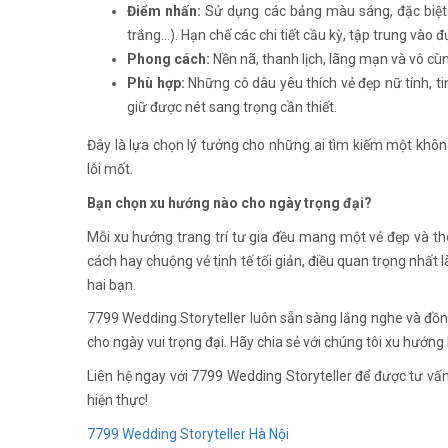
Điểm nhấn:
Sử dụng các bảng màu sáng, đặc biệt
trắng...). Hạn chế các chi tiết cầu kỳ, tập trung vào
Phong cách:
Nền nã, thanh lịch, lãng mạn và vô cùn
Phù hợp:
Những cô dâu yêu thích vẻ đẹp nữ tính, 
giữ được nét sang trọng cần thiết.
Đây là lựa chọn lý tưởng cho những ai tìm kiếm một khôn
lỗi mốt.
Bạn chọn xu hướng nào cho ngày trọng đại?
Mỗi xu hướng trang trí tư gia đều mang một vẻ đẹp và t
cách hay chuộng vẻ tinh tế tối giản, điều quan trọng nhất
hai bạn.
7799 Wedding Storyteller luôn sẵn sàng lắng nghe và đồn
cho ngày vui trọng đại. Hãy chia sẻ với chúng tôi xu hướng
Liên hệ ngay với 7799 Wedding Storyteller để được tư vấn 
hiện thực!
7799 Wedding Storyteller Hà Nội