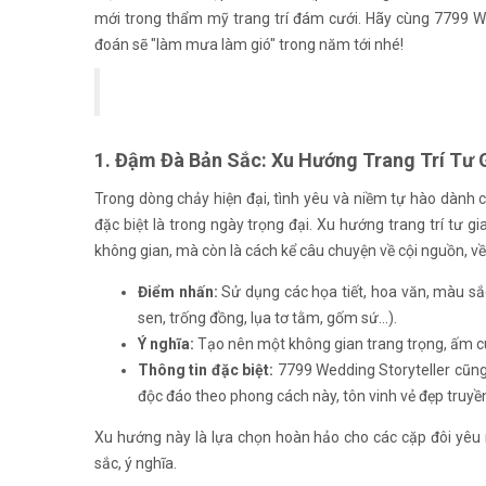
mới trong thẩm mỹ trang trí đám cưới. Hãy cùng 7799 We
đoán sẽ "làm mưa làm gió" trong năm tới nhé!
1. Đậm Đà Bản Sắc: Xu Hướng Trang Trí Tư
Trong dòng chảy hiện đại, tình yêu và niềm tự hào dành c
đặc biệt là trong ngày trọng đại. Xu hướng trang trí tư 
không gian, mà còn là cách kể câu chuyện về cội nguồn, về
Điểm nhấn:
Sử dụng các họa tiết, hoa văn, màu s
sen, trống đồng, lụa tơ tằm, gốm sứ...).
Ý nghĩa:
Tạo nên một không gian trang trọng, ấm cúng
Thông tin đặc biệt:
7799 Wedding Storyteller cũng 
độc đáo theo phong cách này, tôn vinh vẻ đẹp truyề
Xu hướng này là lựa chọn hoàn hảo cho các cặp đôi y
sắc, ý nghĩa.