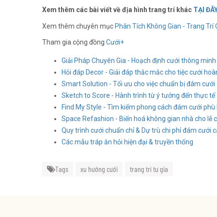
Xem thêm các bài viết về địa hình trang trí khác
TẠI ĐÂ
Xem thêm chuyên mục
Phân Tích Không Gian - Trang Trí 
Tham gia cộng đồng
Cưới+
Giải Pháp Chuyên Gia - Hoạch định cưới thông minh
Hỏi đáp Decor - Giải đáp thắc mắc cho tiệc cưới ho
Smart Solution - Tối ưu cho việc chuẩn bị đám cưới
Sketch to Score - Hành trình từ ý tưởng đến thực tế
Find My Style - Tìm kiếm phong cách đám cưới phù 
Space Refashion - Biến hoá không gian nhà cho lễ 
Quy trình cưới chuẩn chỉ & Dự trù chi phí đám cưới c
Các mẫu tráp ăn hỏi hiện đại & truyền thống
Tags
xu hướng cưới
trang trí tư gia