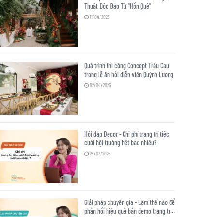
Thuật Độc Đáo Từ "Hồn Quê"
11/04/2025
Quá trình thi công Concept Trầu Cau
trong lễ ăn hỏi diễn viên Quỳnh Lương
02/04/2025
Hỏi đáp Decor - Chi phí trang trí tiệc
cưới hội trường hết bao nhiêu?
25/03/2025
Giải pháp chuyên gia - Làm thế nào để
phản hồi hiệu quả bản demo trang trí