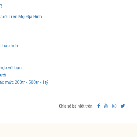
Y
!
Cưới Trên Mọi Địa Hình
àn hảo hơn
hợp với bạn
cưới
ác mức 200tr - 500tr - 1tỷ
Chia sẻ bài viết trên: