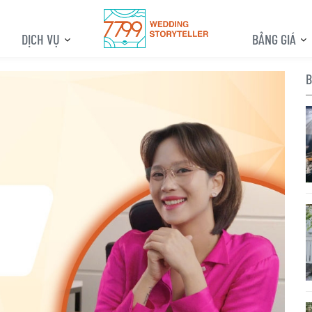
DỊCH VỤ
BẢNG GIÁ
B