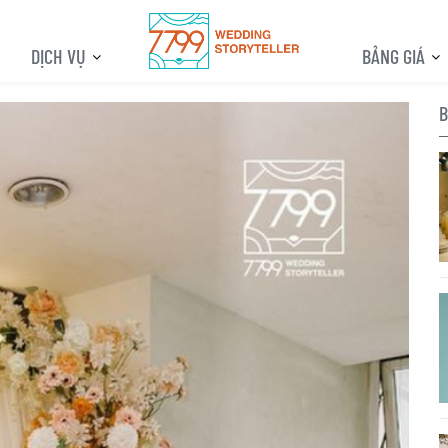
DỊCH VỤ
BẢNG GIÁ
B