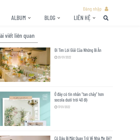
Đăng nhập
ALBUM
BLOG
LIÊN HỆ
ài viết liên quan
Đi Tìm Lời Giải Của Những Bí Ẩn
20/01/2022
Ở đây có tin nhắn “tan chảy” hơn
socola dưới trời 40 độ
17/01/2022
Cô Dâu Bí Mật Quay Trở Về Nhà Mẹ Đẻ?