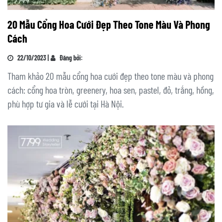
20 Mẫu Cổng Hoa Cưới Đẹp Theo Tone Màu Và Phong
Cách
22/10/2023 |
Đăng bởi:
Tham khảo 20 mẫu cổng hoa cưới đẹp theo tone màu và phong
cách: cổng hoa tròn, greenery, hoa sen, pastel, đỏ, trắng, hồng,
phù hợp tư gia và lễ cưới tại Hà Nội.