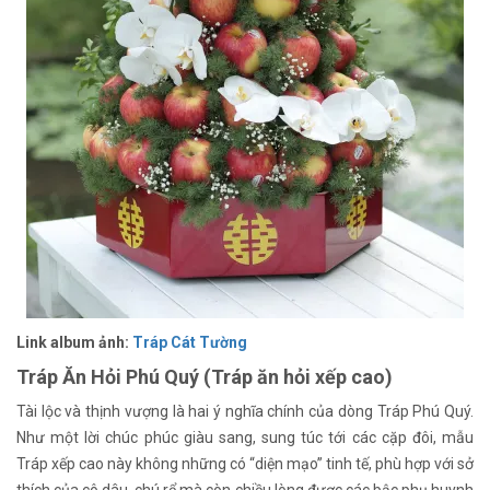
Link album ảnh:
Tráp Cát Tường
Tráp Ăn Hỏi Phú Quý (Tráp ăn hỏi xếp cao)
Tài lộc và thịnh vượng là hai ý nghĩa chính của dòng Tráp Phú Quý.
Như một lời chúc phúc giàu sang, sung túc tới các cặp đôi, mẫu
Tráp xếp cao này không những có “diện mạo” tinh tế, phù hợp với sở
thích của cô dâu, chú rể mà còn chiều lòng được các bậc phụ huynh