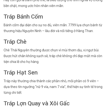
Hay còn gọi là bánh phu thê, là biểu tượng cho tình nghĩa vợ chồng
bền chặt, mong ước hôn nhân viên mãn.
Tráp Bánh Cốm
Bánh cốm đại diện cho sự no đủ, viên mãn. 7799 lựa chọn bánh từ
thương hiệu Nguyên Ninh – lâu đời và nổi tiếng ở Hàng Than.
Tráp Chè
Chè Thái Nguyên thường được chọn vì mùi thơm dịu, vị ngọt bùi.
Được hút chân không sạch sẽ, tráp chè không chỉ đẹp mắt mà còn
tiện chia lễ cho họ hàng.
Tráp Hạt Sen
Tráp này thường chia thành các phần nhỏ, mỗi phần có 9 viên –
dựa theo tín ngưỡng “nữ 9 vía, nam 7 vía”, thể hiện sự tinh tế trong
từng chi tiết.
Tráp Lợn Quay và Xôi Gấc