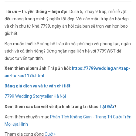
Tối ưu – truyền thống – hiện đại:
Dù là 5, 7 hay 9 tráp, mỗi lễ vật
đều mang trong mình ý nghĩa tốt đẹp. Với các mẫu tráp ăn hỏi đẹp
và chỉn chu từ Nhà 7799, ngày ăn hỏi của bạn sẽ trọn vẹn hơn bao
giờ hết.
Bạn muốn thiết kế riêng bộ tráp ăn hỏi phù hợp với phong tục, ngân
sách và cá tính riêng? Đừng ngần ngại liên hệ với 7799WST để
được tư vấn tận tình.
Xem thêm album ảnh Tráp ăn hỏi:
https://7799wedding.vn/trap-
an-hoi-ac1175.html
Bảng giá dịch vụ và tư vấn chi tiết
7799 Wedding Storyteller Hà Nội
Xem thêm các bài viết về địa hình trang trí khác
TẠI ĐÂY
!
Xem thêm chuyên mục
Phân Tích Không Gian - Trang Trí Cưới Trên
Mọi Địa Hình
Tham gia cộng đồng
Cưới+