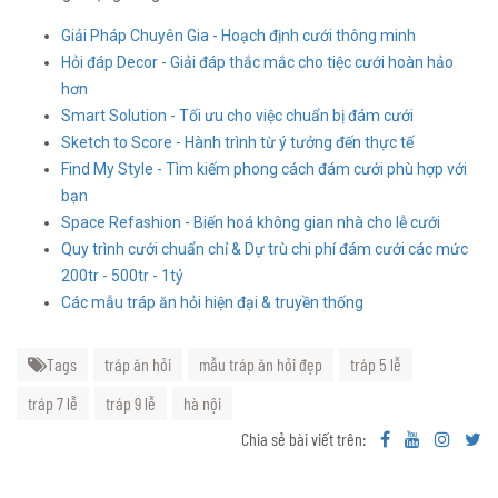
Giải Pháp Chuyên Gia - Hoạch định cưới thông minh
Hỏi đáp Decor - Giải đáp thắc mắc cho tiệc cưới hoàn hảo
hơn
Smart Solution - Tối ưu cho việc chuẩn bị đám cưới
Sketch to Score - Hành trình từ ý tưởng đến thực tế
Find My Style - Tìm kiếm phong cách đám cưới phù hợp với
bạn
Space Refashion - Biến hoá không gian nhà cho lễ cưới
Quy trình cưới chuẩn chỉ & Dự trù chi phí đám cưới các mức
200tr - 500tr - 1tỷ
Các mẫu tráp ăn hỏi hiện đại & truyền thống
Tags
tráp ăn hỏi
mẫu tráp ăn hỏi đẹp
tráp 5 lễ
tráp 7 lễ
tráp 9 lễ
hà nội
Chia sẻ bài viết trên: