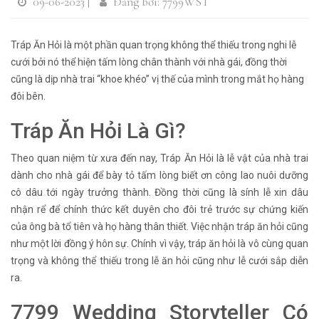
09-06-2023 |
Đăng bởi: 7799WST
​​​​​​​Tráp Ăn Hỏi là một phần quan trọng không thể thiếu trong nghi lễ
cưới bởi nó thể hiện tấm lòng chân thành với nhà gái, đồng thời
cũng là dịp nhà trai “khoe khéo” vị thế của mình trong mắt họ hàng
đôi bên.
Tráp Ăn Hỏi Là Gì?
Theo quan niệm từ xưa đến nay, Tráp Ăn Hỏi là lễ vật của nhà trai
dành cho nhà gái để bày tỏ tấm lòng biết ơn công lao nuôi dưỡng
cô dâu tới ngày trưởng thành. Đồng thời cũng là sính lễ xin dâu
nhận rể để chính thức kết duyên cho đôi trẻ trước sự chứng kiến
của ông bà tổ tiên và họ hàng thân thiết. Việc nhận tráp ăn hỏi cũng
như một lời đồng ý hôn sự. Chính vì vậy, tráp ăn hỏi là vô cùng quan
trọng và không thể thiếu trong lễ ăn hỏi cũng như lễ cưới sắp diễn
ra.
7799 Wedding Storyteller Có