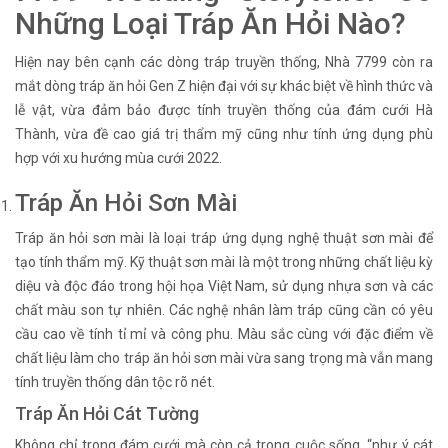
Những Loại Tráp Ăn Hỏi Nào?
Hiện nay bên cạnh các dòng tráp truyền thống, Nhà 7799 còn ra
mắt dòng tráp ăn hỏi Gen Z hiện đại với sự khác biệt về hình thức và
lễ vật, vừa đảm bảo được tính truyền thống của đám cưới Hà
Thành, vừa đề cao giá trị thẩm mỹ cũng như tính ứng dụng phù
hợp với xu hướng mùa cưới 2022.
Tráp Ăn Hỏi Sơn Mài
Tráp ăn hỏi sơn mài là loại tráp ứng dụng nghệ thuật sơn mài để
tạo tính thẩm mỹ. Kỹ thuật sơn mài là một trong những chất liệu kỳ
diệu và độc đáo trong hội họa Việt Nam, sử dụng nhựa sơn và các
chất màu son tự nhiên. Các nghệ nhân làm tráp cũng cần có yêu
cầu cao về tính tỉ mỉ và công phu. Màu sắc cùng với đặc điểm về
chất liệu làm cho tráp ăn hỏi sơn mài vừa sang trọng mà vẫn mang
tính truyền thống dân tộc rõ nét.
Tráp Ăn Hỏi Cát Tường
Không chỉ trong đám cưới mà còn cả trong cuộc sống, “như ý cát