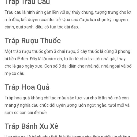
Tráp Trầu Cau
Trầu cau là hình ảnh gắn liền với sự thủy chung, tượng trưng cho lời
mở đầu, kết duyên của đôi trẻ. Quả cau được lựa chọn kỹ: nguyên
cành, quả xanh, đều, có tua tóc dài đẹp.
Tráp Rượu Thuốc
Một tráp rượu thuốc gồm 3 chai rượu, 3 cây thuốc lá cùng 3 phong
bì tiền lễ đen. Đây là lời cảm ơn, tri ân từ nhà trai tới nhà gái, thay
cho lễ gạo ngày xưa. Con số 3 đại diện cho nhà nội, nhà ngoại và bố
mẹ cô dâu.
Tráp Hoa Quả
Tráp hoa quả không chỉ tạo màu sắc tươi vui cho lễ ăn hỏi mà còn
mang ý nghĩa cầu chúc đôi uyên ương luôn ngọt ngào, tươi mới và
sớm có con cái đề huề.
Tráp Bánh Xu Xê