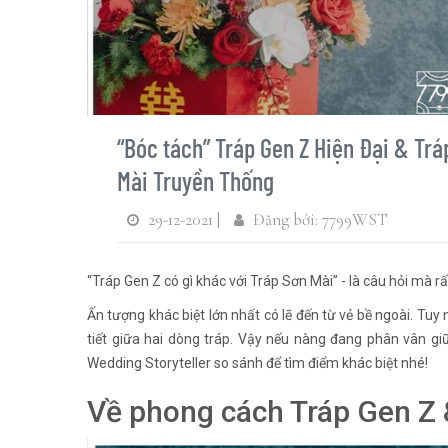
“Bóc tách” Tráp Gen Z Hiện Đại & Trá
Mài Truyền Thống
29-12-2021 |
Đăng bởi: 7799WST
“Tráp Gen Z có gì khác với Tráp Sơn Mài” - là câu hỏi mà r
Ấn tượng khác biệt lớn nhất có lẽ đến từ vẻ bề ngoài. Tuy 
tiết giữa hai dòng tráp. Vậy nếu nàng đang phân vân g
Wedding Storyteller so sánh để tìm điểm khác biệt nhé!
Về phong cách Tráp Gen Z 