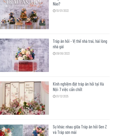
Nào?
10/01/2022
Tráp ăn hỏi - Vị thế nhà trai, hài lòng
nhà gái
09/06/2023
Kinh nghiệm đặt tráp ăn hỏi tại Hà
Nội: 7 việc cần chốt
01/12/2025
Sự khác nhau giữa Tráp ăn hỏi Gen Z
và Tráp sơn mài