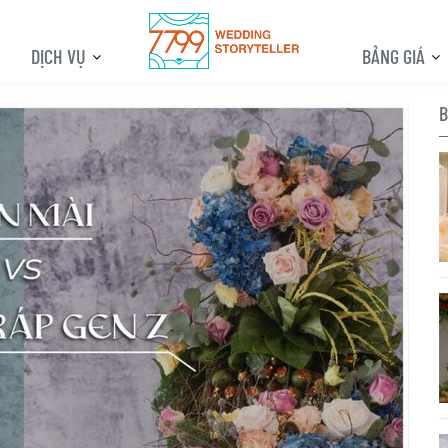
DỊCH VỤ
BẢNG GIÁ
B