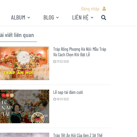
Đăng nhập
ALBUM
BLOG
LIÊN HỆ
ài viết liên quan
Tráp Rồng Phượng Hà Nội: Mẫu Tráp
Và Cách Chọn Khi Đặt Lễ
17/02/2025
Lễ nạp tài đám cưới
19/01/2022
Tráp Tết Ăn Hỏi Của Gen Z Sẽ Thế