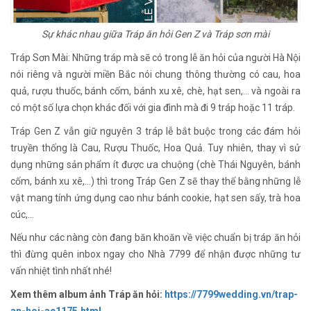
Sự khác nhau giữa Tráp ăn hỏi Gen Z và Tráp sơn mài
Tráp Sơn Mài: Những tráp mà sẽ có trong lễ ăn hỏi của người Hà Nội
nói riêng và người miền Bắc nói chung thông thường có cau, hoa
quả, rượu thuốc, bánh cốm, bánh xu xê, chè, hạt sen,... và ngoài ra
có một số lựa chọn khác đối với gia đình mà đi 9 tráp hoặc 11 tráp.
Tráp Gen Z vẫn giữ nguyên 3 tráp lễ bắt buộc trong các đám hỏi
truyền thống là Cau, Rượu Thuốc, Hoa Quả. Tuy nhiên, thay vì sử
dụng những sản phẩm ít được ưa chuộng (chè Thái Nguyên, bánh
cốm, bánh xu xê,...) thì trong Tráp Gen Z sẽ thay thế bằng những lễ
vật mang tính ứng dụng cao như bánh cookie, hạt sen sấy, trà hoa
cúc,...
Nếu như các nàng còn đang băn khoăn về việc chuẩn bị tráp ăn hỏi
thì đừng quên inbox ngay cho Nhà 7799 để nhận được những tư
vấn nhiệt tình nhất nhé!
Xem thêm album ảnh Tráp ăn hỏi:
https://7799wedding.vn/trap-