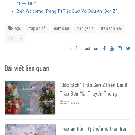
"Tích Tắc"
Biển Welcome: Trang Trí Tiệc Cưới Với Dấu Ấn "Gen Z"
Tags
tráp ăn hỏi
đám cưới
tráp gen z
tráp sơn mài
lễ ăn hỏi
Chia sẻ bài viết trên:
Bài viết liên quan
“Bóc tách” Tráp Gen Z Hiện Đại &
Tráp Sơn Mài Truyền Thống
29/12/2021
Tráp ăn hỏi - Vị thế nhà trai, hài