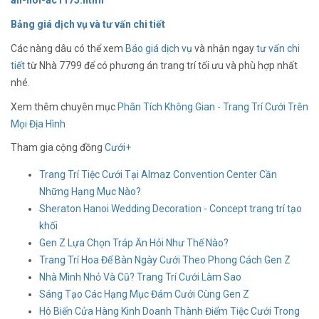
an-hoi-ac1175.html
Bảng giá dịch vụ và tư vấn chi tiết
Các nàng dâu có thể xem
Báo giá dịch vụ
và nhận ngay
tư vấn chi
tiết
từ Nhà 7799 để có phương án trang trí tối ưu và phù hợp nhất
nhé.
Xem thêm chuyên mục
Phân Tích Không Gian - Trang Trí Cưới Trên
Mọi Địa Hình
Tham gia cộng đồng
Cưới+
Trang Trí Tiệc Cưới Tại Almaz Convention Center Cần
Những Hạng Mục Nào?
Sheraton Hanoi Wedding Decoration - Concept trang trí tạo
khối
Gen Z Lựa Chọn Tráp Ăn Hỏi Như Thế Nào?
Trang Trí Hoa Để Bàn Ngày Cưới Theo Phong Cách Gen Z
Nhà Mình Nhỏ Và Cũ? Trang Trí Cưới Làm Sao
Sáng Tạo Các Hạng Mục Đám Cưới Cùng Gen Z
Hô Biến Cửa Hàng Kinh Doanh Thành Điểm Tiệc Cưới Trong