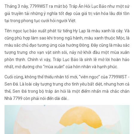
Tháng 3 này, 7799WST ra mắt bộ Tráp Ăn Hỏi Lục Bảo như một sứ
giả truyền tải những ý nghĩa tốt đẹp của giá trị văn hóa lâu đời tồn
tại trong phong tục cưới hỏi người Việt.
Tên ngọc lục bảo xuất phát từ tiếng Hy Lạp là màu xanh lá cây. Và
cũng phù hợp làm sao khi trong ngũ hành, màu xanh thuộc Mộc, là
màu sắc chủ đạo tương ứng của hướng Đông. Đây cũng là màu sắc
tượng trưng cho vạn vật sinh sôi, nảy nở khởi đầu một mùa xuân
phồn thịnh. Chính vì vậy, Tráp Lục Bảo là sính lễ mở lời hoàn hảo
nhất, mở đường cho “mùa xuân” của hôn nhân và hạnh phúc.
Cuối cùng, không thể thiếu nhân tố mới, “viên ngọc” của 7799WST -
Sen Đá. Là loài cây tượng trưng cho tình yêu bất diệt, nhưng hơn cả
thế, Sen Đá trong bộ tráp ăn hỏi là một điểm nhấn mà chắc chắn
Nhà 7799 còn phải nói đến dài dài…