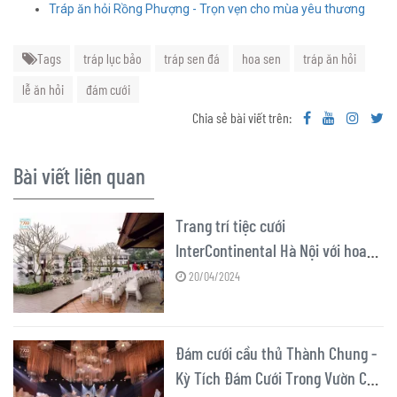
Tráp ăn hỏi Rồng Phượng - Trọn vẹn cho mùa yêu thương
Tags
tráp lục bảo
tráp sen đá
hoa sen
tráp ăn hỏi
lễ ăn hỏi
đám cưới
Chia sẻ bài viết trên:
Bài viết liên quan
Trang trí tiệc cưới
InterContinental Hà Nội với hoa
lụa thiết kế
20/04/2024
Đám cưới cầu thủ Thành Chung -
Kỳ Tích Đám Cưới Trong Vườn Cổ