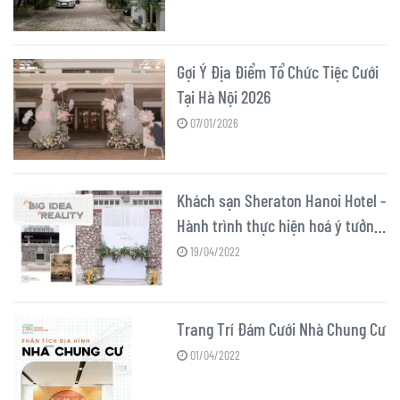
Gợi Ý Địa Điểm Tổ Chức Tiệc Cưới
Tại Hà Nội 2026
07/01/2026
Khách sạn Sheraton Hanoi Hotel -
Hành trình thực hiện hoá ý tưởng
tiệc cưới ngoài trời - From Big Idea
19/04/2022
to Reality
Trang Trí Đám Cưới Nhà Chung Cư
01/04/2022