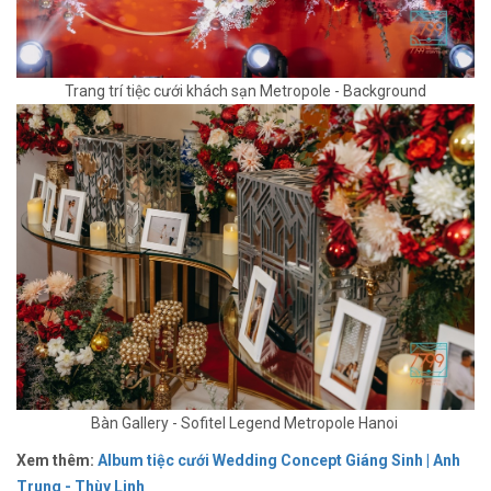
Trang trí tiệc cưới khách sạn Metropole - Background
Bàn Gallery - Sofitel Legend Metropole Hanoi
Xem thêm:
Album tiệc cưới Wedding Concept Giáng Sinh | Anh
Trung - Thùy Linh