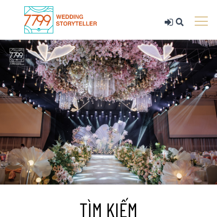
TÌM KIẾM