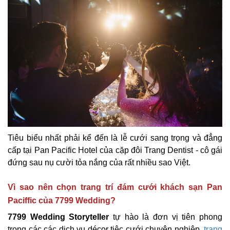
Tiêu biểu nhất phải kể đến là lễ cưới sang trọng và đẳng
cấp tại Pan Pacific Hotel của cặp đôi Trang Dentist - cô gái
đứng sau nụ cười tỏa nắng của rất nhiều sao Việt.
Vì sao nên chọn trang trí đám cưới khách sạn Pan
Paciffic của 7799 Wedding?
7799 Wedding Storyteller
tự hào là đơn vị tiên phong
trong các các dịch vụ décor tiệc cưới chuyên nghiệp,
trang