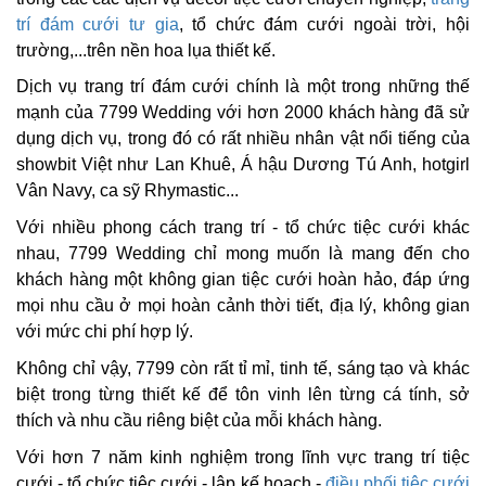
trí đám cưới tư gia
, tổ chức đám cưới ngoài trời, hội
trường,...trên nền hoa lụa thiết kế.
Dịch vụ trang trí đám cưới chính là một trong những thế
mạnh của 7799 Wedding với hơn 2000 khách hàng đã sử
dụng dịch vụ, trong đó có rất nhiều nhân vật nổi tiếng của
showbit Việt như Lan Khuê, Á hậu Dương Tú Anh, hotgirl
Vân Navy, ca sỹ Rhymastic...
Với nhiều phong cách trang trí - tổ chức tiệc cưới khác
nhau, 7799 Wedding chỉ mong muốn là mang đến cho
khách hàng một không gian tiệc cưới hoàn hảo, đáp ứng
mọi nhu cầu ở mọi hoàn cảnh thời tiết, địa lý, không gian
với mức chi phí hợp lý.
Không chỉ vậy, 7799 còn rất tỉ mỉ, tinh tế, sáng tạo và khác
biệt trong từng thiết kế để tôn vinh lên từng cá tính, sở
thích và nhu cầu riêng biệt của mỗi khách hàng.
Với hơn 7 năm kinh nghiệm trong lĩnh vực trang trí tiệc
cưới - tổ chức tiệc cưới - lập kế hoạch -
điều phối tiệc cưới