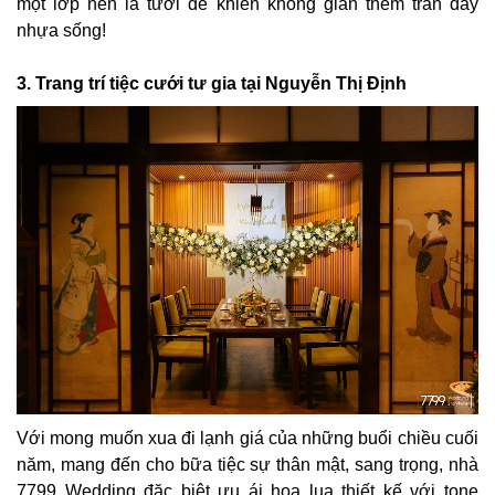
một lớp nền lá tươi để khiến không gian thêm tràn đầy
nhựa sống!
3. Trang trí tiệc cưới tư gia tại Nguyễn Thị Định
Với mong muốn xua đi lạnh giá của những buổi chiều cuối
năm, mang đến cho bữa tiệc sự thân mật, sang trọng, nhà
7799 Wedding đặc biệt ưu ái hoa lụa thiết kế với tone