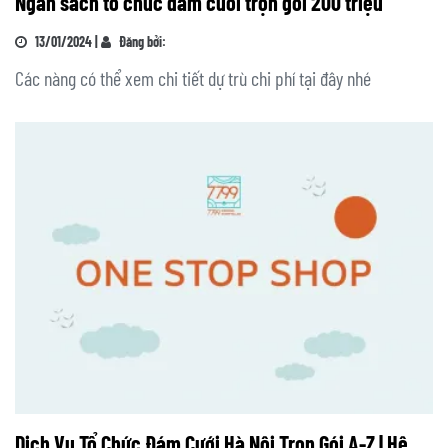
Ngân sách tổ chức đám cưới trọn gói 200 triệu
13/01/2024 |
Đăng bởi:
Các nàng có thể xem chi tiết dự trù chi phí tại đây nhé
Dịch Vụ Tổ Chức Đám Cưới Hà Nội Trọn Gói A-Z | Hệ